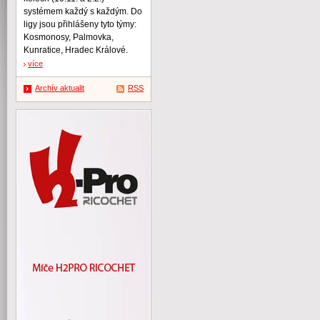
systémem každý s každým. Do
ligy jsou přihlášeny tyto týmy:
Kosmonosy, Palmovka,
Kunratice, Hradec Králové.
více
Archív aktualit
RSS