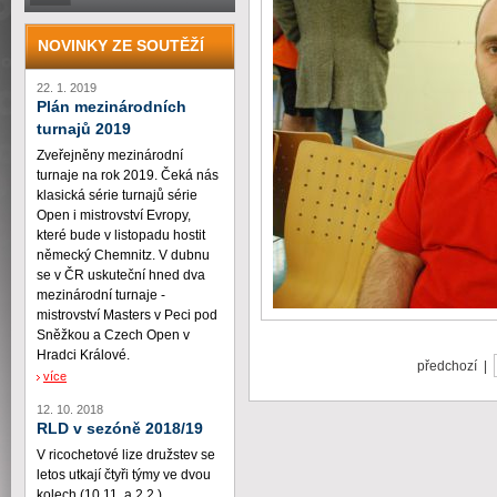
NOVINKY ZE SOUTĚŽÍ
22. 1. 2019
Plán mezinárodních
turnajů 2019
Zveřejněny mezinárodní
turnaje na rok 2019. Čeká nás
klasická série turnajů série
Open i mistrovství Evropy,
které bude v listopadu hostit
německý Chemnitz. V dubnu
se v ČR uskuteční hned dva
mezinárodní turnaje -
mistrovství Masters v Peci pod
Sněžkou a Czech Open v
Hradci Králové.
předchozí |
více
12. 10. 2018
RLD v sezóně 2018/19
V ricochetové lize družstev se
letos utkají čtyři týmy ve dvou
kolech (10.11. a 2.2.)