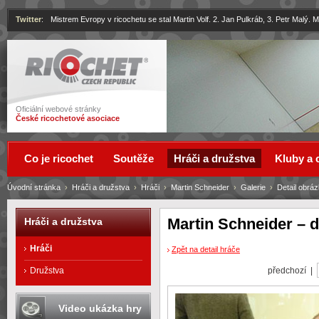
Twitter
:
Mistrem Evropy v ricochetu se stal Martin Volf. 2. Jan Pulkráb, 3. Petr Malý.
Ricochet
Oficiální webové stránky
České ricochetové asociace
Co je ricochet
Soutěže
Hráči a družstva
Kluby a 
Úvodní stránka
›
Hráči a družstva
›
Hráči
›
Martin Schneider
›
Galerie
›
Detail obrá
Martin Schneider – d
Hráči a družstva
Hráči
Zpět na detail hráče
předchozí |
Družstva
Video ukázka hry