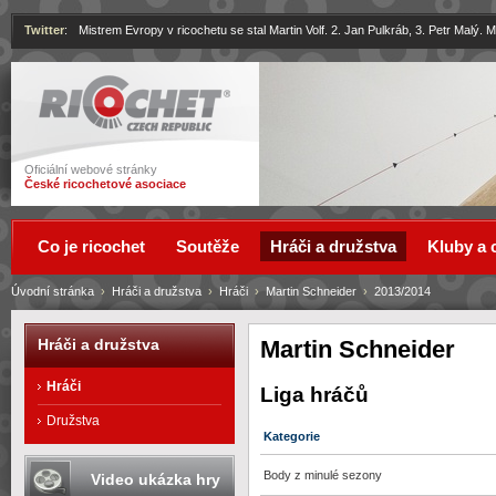
Twitter
:
Mistrem Evropy v ricochetu se stal Martin Volf. 2. Jan Pulkráb, 3. Petr Malý.
Ricochet
Oficiální webové stránky
České ricochetové asociace
Co je ricochet
Soutěže
Hráči a družstva
Kluby a 
Úvodní stránka
›
Hráči a družstva
›
Hráči
›
Martin Schneider
›
2013/2014
Martin Schneider
Hráči a družstva
Hráči
Liga hráčů
Družstva
Kategorie
Body z minulé sezony
Video ukázka hry