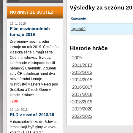
Výsledky za sezónu 20
NOVINKY ZE SOUTĚŽÍ
Kategorie
22. 1. 2019
Plán mezinárodních
Liga mužů
turnajů 2019
Zveřejněny mezinárodní
turnaje na rok 2019. Čeká nás
Historie hráče
klasická série turnajů série
2009
Open i mistrovství Evropy,
které bude v listopadu hostit
2011/2012
německý Chemnitz. V dubnu
2012/2013
se v ČR uskuteční hned dva
mezinárodní turnaje -
2014/2015
mistrovství Masters v Peci pod
2016/2017
Sněžkou a Czech Open v
2017/2018
Hradci Králové.
více
2018/2019
2019/2020
12. 10. 2018
RLD v sezóně 2018/19
2022/2023
V ricochetové lize družstev se
letos utkají čtyři týmy ve dvou
kolech (10.11. a 2.2.)