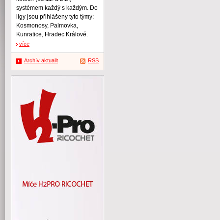
systémem každý s každým. Do
ligy jsou přihlášeny tyto týmy:
Kosmonosy, Palmovka,
Kunratice, Hradec Králové.
více
Archív aktualit
RSS