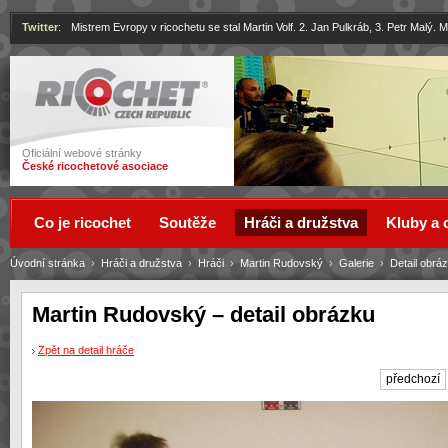
Twitter
:
Mistrem Evropy v ricochetu se stal Martin Volf. 2. Jan Pulkráb, 3. Petr Malý.
Ricochet
Oficiální webové stránky
České ricochetové asociace
Co je ricochet
Soutěže
Hráči a družstva
Kluby a 
Úvodní stránka
›
Hráči a družstva
›
Hráči
›
Martin Rudovský
›
Galerie
›
Detail obrá
Martin Rudovský – detail obrázku
Zpět na detail hráče
předchozí