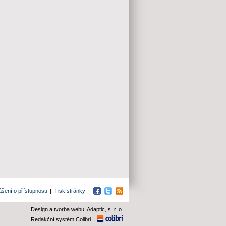
ášení o přístupnosti
|
Tisk stránky
|
Facebook
Twitter
RSS
Design a tvorba webu: Adaptic, s. r. o.
Redakční systém Colibri