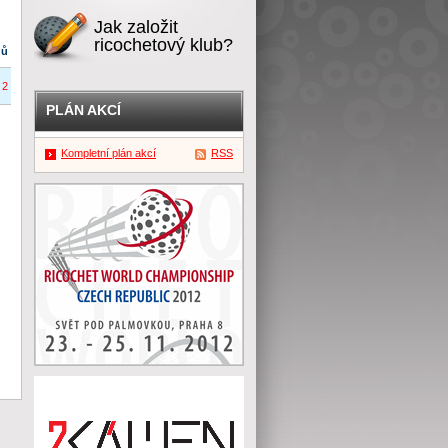
Jak založit
ricochetový klub?
dů
2
PLÁN AKCÍ
Kompletní plán akcí
RSS