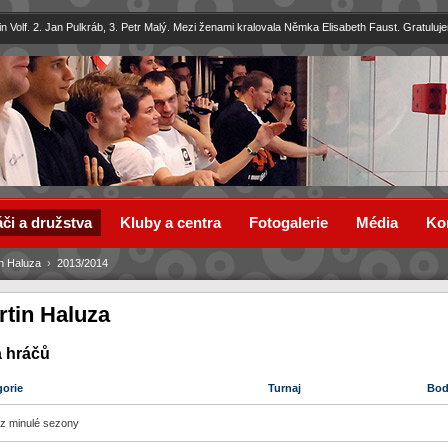
in Volf. 2. Jan Pulkráb, 3. Petr Malý. Mezi ženami kralovala Němka Elisabeth Faust. Gratuluj
či a družstva
Kluby a centra
Fotogalerie
Média
Ko
n Haluza
›
2013/2014
rtin Haluza
a hráčů
gorie
Turnaj
Bo
z minulé sezony