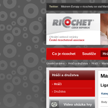
Twitter
:
Mistrem Evropy v ricochetu se stal Mart
Ricochet
Oficiální webové stránky
České ricochetové asociace
Co je ricochet
Soutěže
Hrá
Úvodní stránka
›
Hráči a družstva
›
Hráči
›
Marti
Ma
Hráči a družstva
Hráči
Lig
Družstva
Kate
Body 
Video ukázka hry