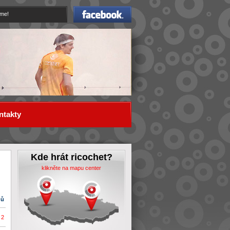
Facebook
eme!
ntakty
Kde hrát ricochet?
klikněte na mapu center
dů
2