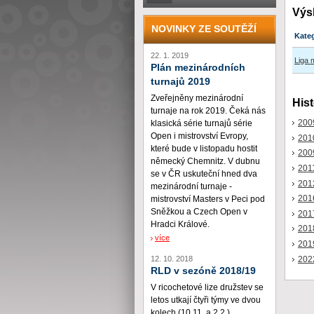
Výs
NOVINKY ZE SOUTĚŽÍ
Kate
22. 1. 2019
Liga 
Plán mezinárodních
turnajů 2019
Zveřejněny mezinárodní
Hist
turnaje na rok 2019. Čeká nás
200
klasická série turnajů série
Open i mistrovství Evropy,
201
které bude v listopadu hostit
200
německý Chemnitz. V dubnu
201
se v ČR uskuteční hned dva
201
mezinárodní turnaje -
201
mistrovství Masters v Peci pod
Sněžkou a Czech Open v
201
Hradci Králové.
201
více
201
202
12. 10. 2018
RLD v sezóně 2018/19
V ricochetové lize družstev se
letos utkají čtyři týmy ve dvou
kolech (10.11. a 2.2.)