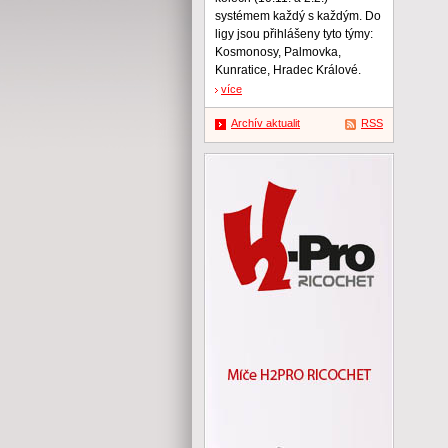
systémem každý s každým. Do
ligy jsou přihlášeny tyto týmy:
Kosmonosy, Palmovka,
Kunratice, Hradec Králové.
více
Archív aktualit
RSS