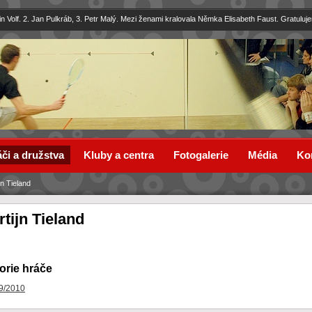
in Volf. 2. Jan Pulkráb, 3. Petr Malý. Mezi ženami kralovala Němka Elisabeth Faust. Gratuluj
či a družstva
Kluby a centra
Fotogalerie
Média
Ko
jn Tieland
tijn Tieland
orie hráče
9/2010