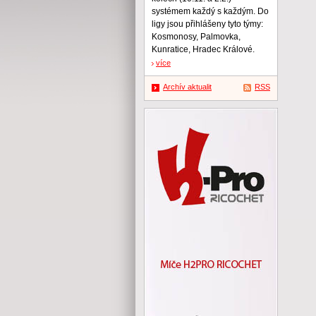
systémem každý s každým. Do
ligy jsou přihlášeny tyto týmy:
Kosmonosy, Palmovka,
Kunratice, Hradec Králové.
více
Archív aktualit
RSS