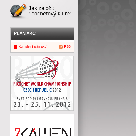
Jak založit
ricochetový klub?
PLÁN AKCÍ
Kompletní plán akcí
RSS