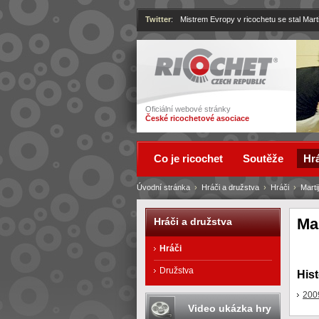
Twitter
:
Mistrem Evropy v ricochetu se stal Mart
Ricochet
Oficiální webové stránky
České ricochetové asociace
Co je ricochet
Soutěže
Hrá
Úvodní stránka
›
Hráči a družstva
›
Hráči
›
Marti
Mar
Hráči a družstva
Hráči
Družstva
Hist
200
Video ukázka hry