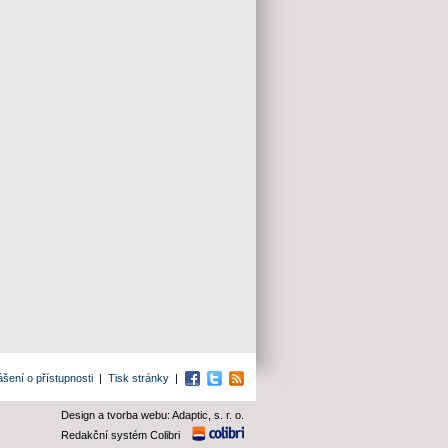
ášení o přístupnosti
|
Tisk stránky
|
Facebook
Twitter
RSS
Design a tvorba webu: Adaptic, s. r. o.
Redakční systém Colibri