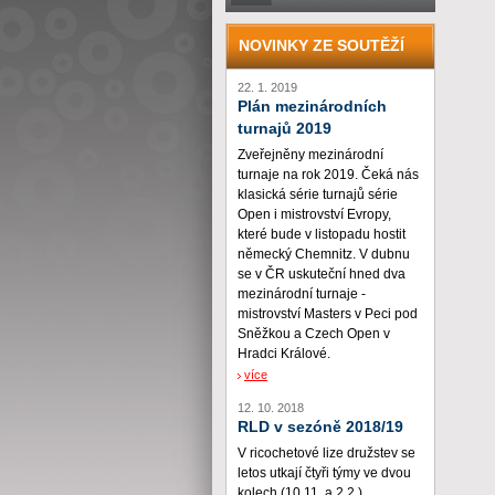
NOVINKY ZE SOUTĚŽÍ
22. 1. 2019
Plán mezinárodních
turnajů 2019
Zveřejněny mezinárodní
turnaje na rok 2019. Čeká nás
klasická série turnajů série
Open i mistrovství Evropy,
které bude v listopadu hostit
německý Chemnitz. V dubnu
se v ČR uskuteční hned dva
mezinárodní turnaje -
mistrovství Masters v Peci pod
Sněžkou a Czech Open v
Hradci Králové.
více
12. 10. 2018
RLD v sezóně 2018/19
V ricochetové lize družstev se
letos utkají čtyři týmy ve dvou
kolech (10.11. a 2.2.)