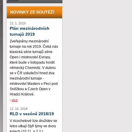
NOVINKY ZE SOUTĚŽÍ
22. 1. 2019
Plán mezinárodních
turnajů 2019
Zveřejněny mezinárodní
turnaje na rok 2019. Čeká nás
klasická série turnajů série
Open i mistrovství Evropy,
které bude v listopadu hostit
německý Chemnitz. V dubnu
se v ČR uskuteční hned dva
mezinárodní turnaje -
mistrovství Masters v Peci pod
Sněžkou a Czech Open v
Hradci Králové.
více
12. 10. 2018
RLD v sezóně 2018/19
V ricochetové lize družstev se
letos utkají čtyři týmy ve dvou
kolech (10.11. a 2.2.)