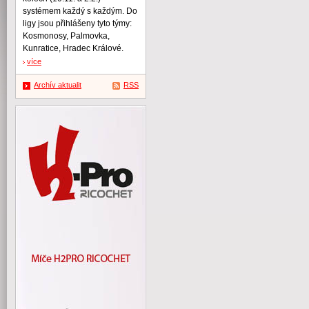
systémem každý s každým. Do
ligy jsou přihlášeny tyto týmy:
Kosmonosy, Palmovka,
Kunratice, Hradec Králové.
více
Archív aktualit
RSS