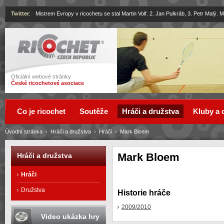
Twitter
:
Mistrem Evropy v ricochetu se stal Martin Volf. 2. Jan Pulkráb, 3. Petr Malý.
Ricochet
Oficiální webové stránky
České ricochetové asociace
Co je ricochet
Soutěže
Hráči a družstva
Kluby a 
Úvodní stránka
›
Hráči a družstva
›
Hráči
›
Mark Bloem
Mark Bloem
Hráči a družstva
Hráči
Družstva
Historie hráče
2009/2010
Video ukázka hry