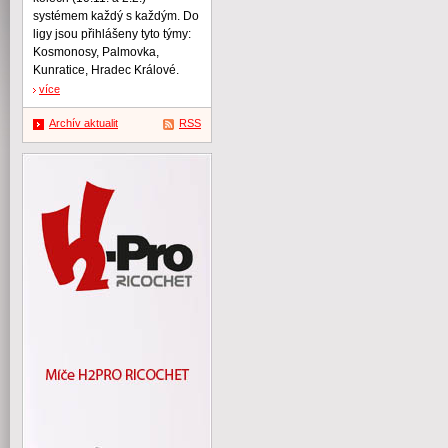
systémem každý s každým. Do
ligy jsou přihlášeny tyto týmy:
Kosmonosy, Palmovka,
Kunratice, Hradec Králové.
více
Archív aktualit
RSS