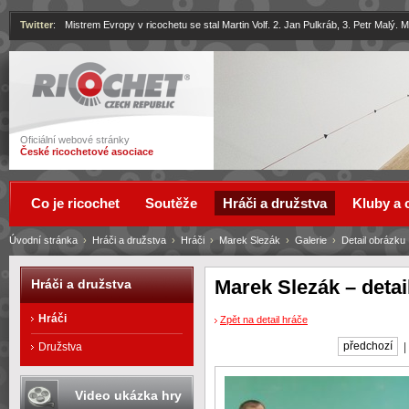
Twitter
:
Mistrem Evropy v ricochetu se stal Martin Volf. 2. Jan Pulkráb, 3. Petr Malý.
Ricochet
Oficiální webové stránky
České ricochetové asociace
Co je ricochet
Soutěže
Hráči a družstva
Kluby a 
Úvodní stránka
›
Hráči a družstva
›
Hráči
›
Marek Slezák
›
Galerie
›
Detail obrázku
Marek Slezák – detai
Hráči a družstva
Hráči
Zpět na detail hráče
předchozí
Družstva
Video ukázka hry