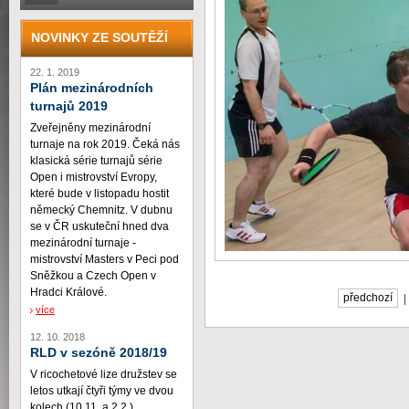
NOVINKY ZE SOUTĚŽÍ
22. 1. 2019
Plán mezinárodních
turnajů 2019
Zveřejněny mezinárodní
turnaje na rok 2019. Čeká nás
klasická série turnajů série
Open i mistrovství Evropy,
které bude v listopadu hostit
německý Chemnitz. V dubnu
se v ČR uskuteční hned dva
mezinárodní turnaje -
mistrovství Masters v Peci pod
Sněžkou a Czech Open v
Hradci Králové.
předchozí
více
12. 10. 2018
RLD v sezóně 2018/19
V ricochetové lize družstev se
letos utkají čtyři týmy ve dvou
kolech (10.11. a 2.2.)