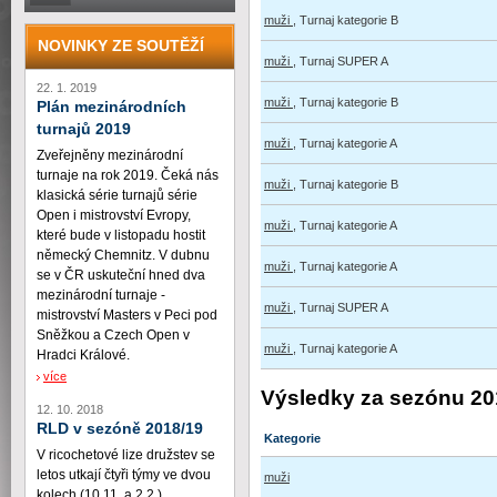
muži
, Turnaj kategorie B
NOVINKY ZE SOUTĚŽÍ
muži
, Turnaj SUPER A
22. 1. 2019
muži
, Turnaj kategorie B
Plán mezinárodních
turnajů 2019
muži
, Turnaj kategorie A
Zveřejněny mezinárodní
turnaje na rok 2019. Čeká nás
muži
, Turnaj kategorie B
klasická série turnajů série
Open i mistrovství Evropy,
muži
, Turnaj kategorie A
které bude v listopadu hostit
německý Chemnitz. V dubnu
muži
, Turnaj kategorie A
se v ČR uskuteční hned dva
mezinárodní turnaje -
muži
, Turnaj SUPER A
mistrovství Masters v Peci pod
Sněžkou a Czech Open v
muži
, Turnaj kategorie A
Hradci Králové.
více
Výsledky za sezónu 20
12. 10. 2018
RLD v sezóně 2018/19
Kategorie
V ricochetové lize družstev se
letos utkají čtyři týmy ve dvou
muži
kolech (10.11. a 2.2.)