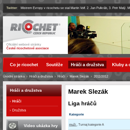
Twitter
:
Mistrem Evropy v ricochetu se stal Martin Volf. 2. Jan Pulkráb, 3. Petr Malý.
Ricochet
Oficiální webové stránky
České ricochetové asociace
Co je ricochet
Soutěže
Hráči a družstva
Kluby a 
Úvodní stránka
›
Hráči a družstva
›
Hráči
›
Marek Slezák
›
2011/2012
Marek Slezák
Hráči a družstva
Hráči
Liga hráčů
Družstva
Kategorie
muži
, Turnaj kategorie A
Video ukázka hry