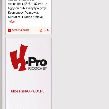
systémem každý s každým. Do
ligy jsou přihlášeny tyto týmy:
Kosmonosy, Palmovka,
Kunratice, Hradec Králové.
více
Archív aktualit
RSS