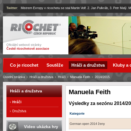
Twitter
:
Mistrem Evropy v ricochetu se stal Martin Volf. 2. Jan Pulkráb, 3. Petr Malý.
Ricochet
Oficiální webové stránky
České ricochetové asociace
Co je ricochet
Soutěže
Hráči a družstva
Kluby a 
Úvodní stránka
›
Hráči a družstva
›
Hráči
›
Manuela Feith
›
2014/2015
Manuela Feith
Hráči a družstva
Hráči
Výsledky za sezónu 2014/2
Družstva
Kategorie
German open 2014 ženy
Video ukázka hry