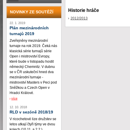
Historie hráče
NOVINKY ZE SOUTĚŽÍ
2012/2013
22. 1. 2019
Plán mezinárodních
turnajů 2019
Zveřejněny mezinárodní
turnaje na rok 2019. Čeká nás
klasická série turnajů série
Open i mistrovství Evropy,
které bude v listopadu hostit
německý Chemnitz. V dubnu
se v ČR uskuteční hned dva
mezinárodní turnaje -
mistrovství Masters v Peci pod
Sněžkou a Czech Open v
Hradci Králové.
více
12. 10. 2018
RLD v sezóně 2018/19
V ricochetové lize družstev se
letos utkají čtyři týmy ve dvou
kolech (10.11. a 2.2.)