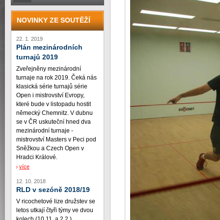
NOVINKY ZE SOUTĚŽÍ
22. 1. 2019
Plán mezinárodních
turnajů 2019
Zveřejněny mezinárodní
turnaje na rok 2019. Čeká nás
klasická série turnajů série
Open i mistrovství Evropy,
které bude v listopadu hostit
německý Chemnitz. V dubnu
se v ČR uskuteční hned dva
mezinárodní turnaje -
mistrovství Masters v Peci pod
Sněžkou a Czech Open v
Hradci Králové.
více
12. 10. 2018
RLD v sezóně 2018/19
V ricochetové lize družstev se
letos utkají čtyři týmy ve dvou
kolech (10.11. a 2.2.)