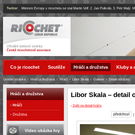
Twitter
:
Mistrem Evropy v ricochetu se stal Martin Volf. 2. Jan Pulkráb, 3. Petr Malý.
Ricochet
Oficiální webové stránky
České ricochetové asociace
Co je ricochet
Soutěže
Hráči a družstva
Kluby a 
Úvodní stránka
›
Hráči a družstva
›
Hráči
›
Libor Skala
›
Galerie
›
Detail obrázku
Libor Skala – detail
Hráči a družstva
Hráči
Zpět na detail hráče
předchozí
Družstva
Video ukázka hry