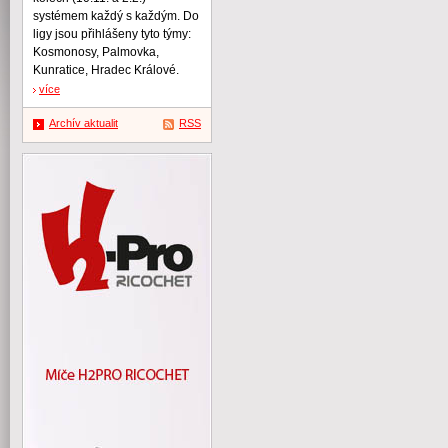
systémem každý s každým. Do
ligy jsou přihlášeny tyto týmy:
Kosmonosy, Palmovka,
Kunratice, Hradec Králové.
více
Archív aktualit
RSS