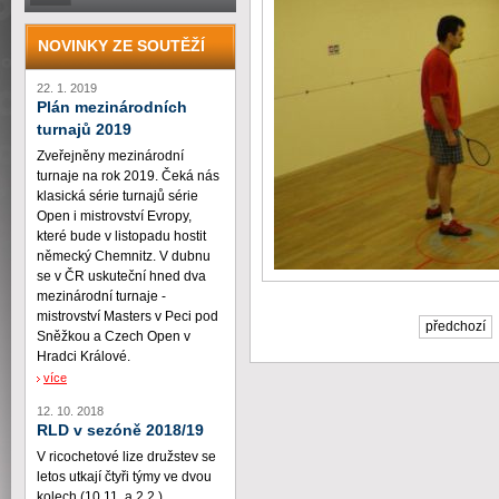
NOVINKY ZE SOUTĚŽÍ
22. 1. 2019
Plán mezinárodních
turnajů 2019
Zveřejněny mezinárodní
turnaje na rok 2019. Čeká nás
klasická série turnajů série
Open i mistrovství Evropy,
které bude v listopadu hostit
německý Chemnitz. V dubnu
se v ČR uskuteční hned dva
mezinárodní turnaje -
mistrovství Masters v Peci pod
předchozí
Sněžkou a Czech Open v
Hradci Králové.
více
12. 10. 2018
RLD v sezóně 2018/19
V ricochetové lize družstev se
letos utkají čtyři týmy ve dvou
kolech (10.11. a 2.2.)