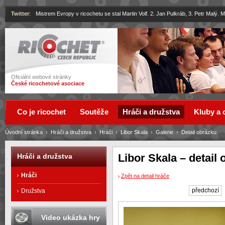
Twitter
:
Mistrem Evropy v ricochetu se stal Martin Volf. 2. Jan Pulkráb, 3. Petr Malý.
Ricochet
Oficiální webové stránky
České ricochetové asociace
Co je ricochet
Soutěže
Hráči a družstva
Kluby a 
Úvodní stránka
›
Hráči a družstva
›
Hráči
›
Libor Skala
›
Galerie
›
Detail obrázku
Libor Skala – detail
Hráči a družstva
Hráči
Zpět na detail hráče
předchozí
Družstva
Video ukázka hry