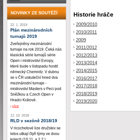
NOVINKY ZE SOUTĚŽÍ
Historie hráče
2009/2010
22. 1. 2019
Plán mezinárodních
2010/2011
turnajů 2019
2009
Zveřejněny mezinárodní
2011/2012
turnaje na rok 2019. Čeká nás
2012/2013
klasická série turnajů série
Open i mistrovství Evropy,
2013/2014
které bude v listopadu hostit
2014/2015
německý Chemnitz. V dubnu
se v ČR uskuteční hned dva
2016/2017
mezinárodní turnaje -
2017/2018
mistrovství Masters v Peci pod
2018/2019
Sněžkou a Czech Open v
Hradci Králové.
2019/2020
více
12. 10. 2018
RLD v sezóně 2018/19
V ricochetové lize družstev se
letos utkají čtyři týmy ve dvou
kolech (10.11. a 2.2.)