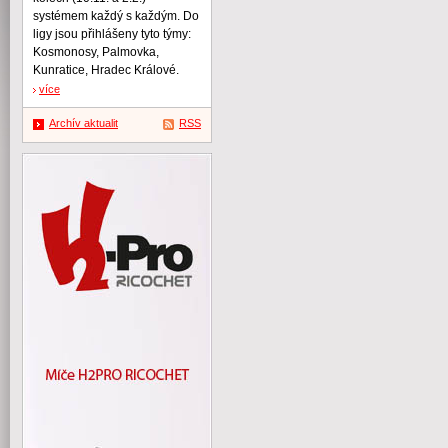
systémem každý s každým. Do
ligy jsou přihlášeny tyto týmy:
Kosmonosy, Palmovka,
Kunratice, Hradec Králové.
více
Archív aktualit
RSS