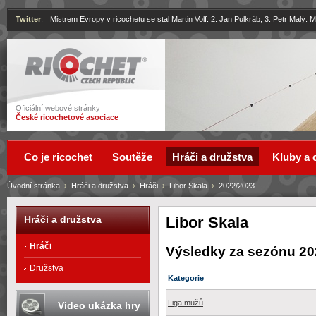
Twitter
:
Mistrem Evropy v ricochetu se stal Martin Volf. 2. Jan Pulkráb, 3. Petr Malý.
Ricochet
Oficiální webové stránky
České ricochetové asociace
Co je ricochet
Soutěže
Hráči a družstva
Kluby a 
Úvodní stránka
›
Hráči a družstva
›
Hráči
›
Libor Skala
›
2022/2023
Libor Skala
Hráči a družstva
Hráči
Výsledky za sezónu 20
Družstva
Kategorie
Liga mužů
Video ukázka hry