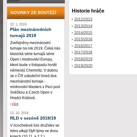
Historie hráče
NOVINKY ZE SOUTĚŽÍ
2012/2013
22. 1. 2019
2013/2014
Plán mezinárodních
2014/2015
turnajů 2019
2015/2016
Zveřejněny mezinárodní
2016/2017
turnaje na rok 2019. Čeká nás
2017/2018
klasická série turnajů série
2018/2019
Open i mistrovství Evropy,
které bude v listopadu hostit
2019/2020
německý Chemnitz. V dubnu
se v ČR uskuteční hned dva
mezinárodní turnaje -
mistrovství Masters v Peci pod
Sněžkou a Czech Open v
Hradci Králové.
více
12. 10. 2018
RLD v sezóně 2018/19
V ricochetové lize družstev se
letos utkají čtyři týmy ve dvou
kolech (10.11. a 2.2.)