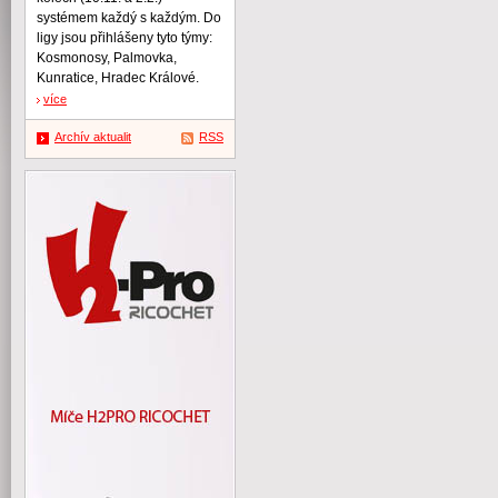
systémem každý s každým. Do
ligy jsou přihlášeny tyto týmy:
Kosmonosy, Palmovka,
Kunratice, Hradec Králové.
více
Archív aktualit
RSS