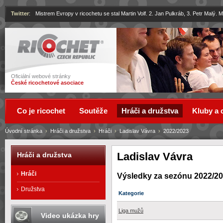
Twitter
:
Mistrem Evropy v ricochetu se stal Martin Volf. 2. Jan Pulkráb, 3. Petr Malý.
Ricochet
Oficiální webové stránky
České ricochetové asociace
Co je ricochet
Soutěže
Hráči a družstva
Kluby a 
Úvodní stránka
›
Hráči a družstva
›
Hráči
›
Ladislav Vávra
›
2022/2023
Ladislav Vávra
Hráči a družstva
Hráči
Výsledky za sezónu 2022/2
Družstva
Kategorie
Liga mužů
Video ukázka hry