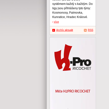
systémem každý s každým. Do
ligy jsou přihlášeny tyto týmy:
Kosmonosy, Palmovka,
Kunratice, Hradec Králové.
více
Archív aktualit
RSS