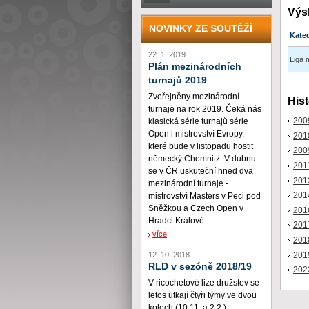
Výs
NOVINKY ZE SOUTĚŽÍ
Kate
22. 1. 2019
Liga 
Plán mezinárodních
turnajů 2019
Zveřejněny mezinárodní
Hist
turnaje na rok 2019. Čeká nás
200
klasická série turnajů série
Open i mistrovství Evropy,
201
které bude v listopadu hostit
200
německý Chemnitz. V dubnu
201
se v ČR uskuteční hned dva
201
mezinárodní turnaje -
201
mistrovství Masters v Peci pod
Sněžkou a Czech Open v
201
Hradci Králové.
201
více
201
201
12. 10. 2018
RLD v sezóně 2018/19
202
V ricochetové lize družstev se
letos utkají čtyři týmy ve dvou
kolech (10.11. a 2.2.)