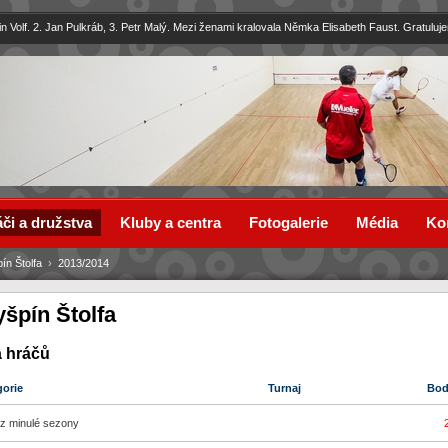
in Volf. 2. Jan Pulkráb, 3. Petr Malý. Mezi ženami kralovala Němka Elisabeth Faust. Gratuluj
či a družstva
Kluby a centra
Fotogalerie
Média
Ko
ín Štolfa
›
2013/2014
yšpín Štolfa
a hráčů
gorie
Turnaj
Bo
z minulé sezony