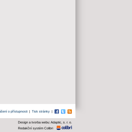
ášení o přístupnosti
|
Tisk stránky
|
Facebook
Twitter
RSS
Design a tvorba webu: Adaptic, s. r. o.
Redakční systém Colibri