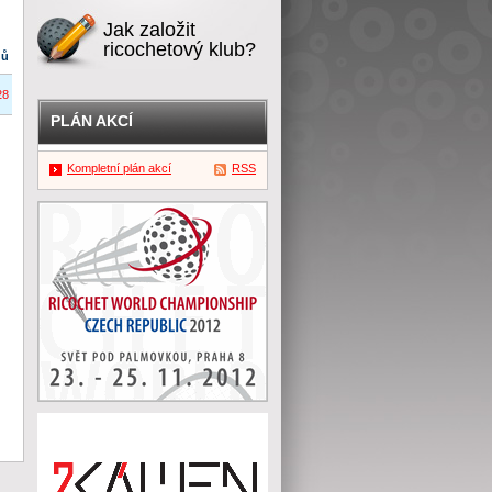
Jak založit
ricochetový klub?
dů
28
PLÁN AKCÍ
Kompletní plán akcí
RSS