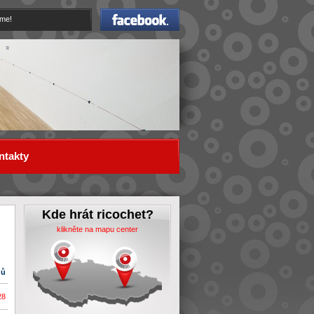
Facebook
eme!
ntakty
Kde hrát ricochet?
klikněte na mapu center
dů
28