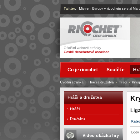
Twitter
:
Mistrem Evropy v ricochetu se stal Mart
Ricochet
Oficiální webové stránky
České ricochetové asociace
Co je ricochet
Soutěže
Hrá
Úvodní stránka
›
Hráči a družstva
›
Hráči
›
Kryšp
Kr
Hráči a družstva
Hráči
Lig
Družstva
Kate
Body 
Video ukázka hry