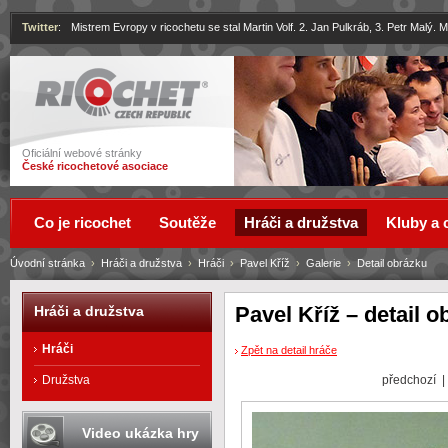
Twitter
:
Mistrem Evropy v ricochetu se stal Martin Volf. 2. Jan Pulkráb, 3. Petr Malý.
Ricochet
Oficiální webové stránky
České ricochetové asociace
Co je ricochet
Soutěže
Hráči a družstva
Kluby a 
Úvodní stránka
›
Hráči a družstva
›
Hráči
›
Pavel Kříž
›
Galerie
›
Detail obrázku
Pavel Kříž – detail 
Hráči a družstva
Hráči
Zpět na detail hráče
předchozí 
Družstva
Video ukázka hry