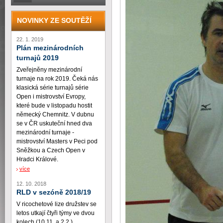
NOVINKY ZE SOUTĚŽÍ
22. 1. 2019
Plán mezinárodních
turnajů 2019
Zveřejněny mezinárodní
turnaje na rok 2019. Čeká nás
klasická série turnajů série
Open i mistrovství Evropy,
které bude v listopadu hostit
německý Chemnitz. V dubnu
se v ČR uskuteční hned dva
mezinárodní turnaje -
mistrovství Masters v Peci pod
Sněžkou a Czech Open v
Hradci Králové.
více
12. 10. 2018
RLD v sezóně 2018/19
V ricochetové lize družstev se
letos utkají čtyři týmy ve dvou
kolech (10.11. a 2.2.)