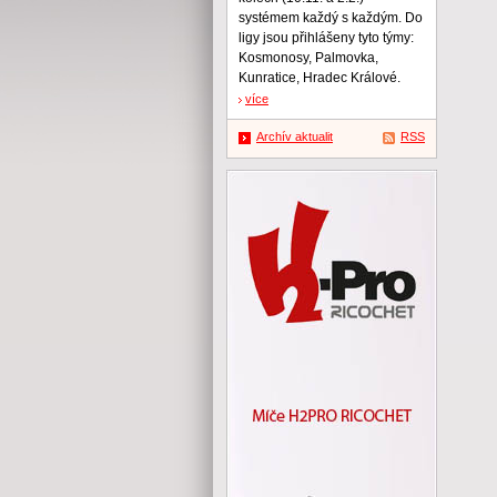
systémem každý s každým. Do
ligy jsou přihlášeny tyto týmy:
Kosmonosy, Palmovka,
Kunratice, Hradec Králové.
více
Archív aktualit
RSS