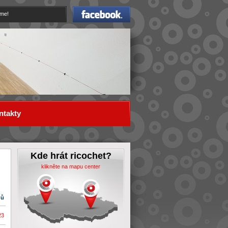
Facebook
eme!
ntakty
Kde hrát ricochet?
klikněte na mapu center
dů
23