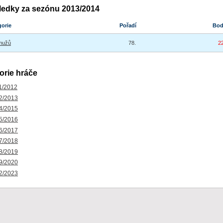
ledky za sezónu 2013/2014
gorie
Pořadí
Bo
mužů
78.
2
orie hráče
1/2012
2/2013
4/2015
5/2016
6/2017
7/2018
8/2019
9/2020
2/2023