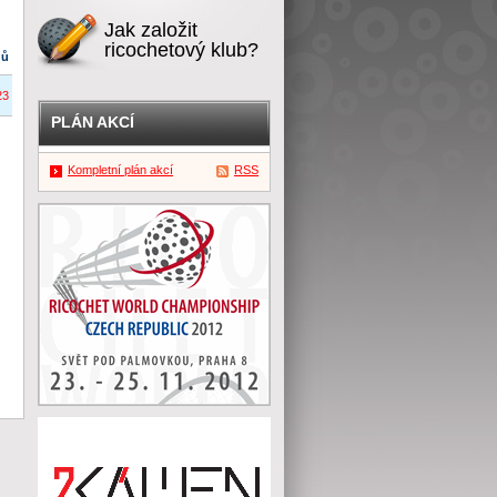
Jak založit
ricochetový klub?
dů
23
PLÁN AKCÍ
Kompletní plán akcí
RSS