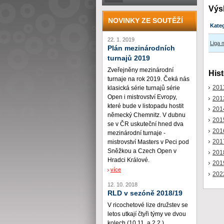
Výs
NOVINKY ZE SOUTĚŽÍ
Kate
22. 1. 2019
Liga 
Plán mezinárodních
turnajů 2019
Zveřejněny mezinárodní
Hist
turnaje na rok 2019. Čeká nás
201
klasická série turnajů série
Open i mistrovství Evropy,
201
které bude v listopadu hostit
201
německý Chemnitz. V dubnu
201
se v ČR uskuteční hned dva
201
mezinárodní turnaje -
201
mistrovství Masters v Peci pod
Sněžkou a Czech Open v
201
Hradci Králové.
201
více
202
12. 10. 2018
RLD v sezóně 2018/19
V ricochetové lize družstev se
letos utkají čtyři týmy ve dvou
kolech (10.11. a 2.2.)