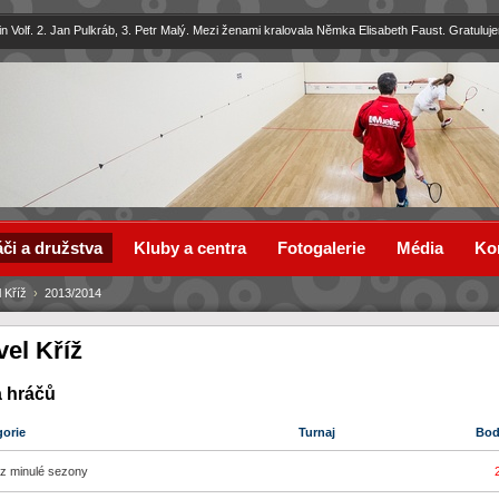
in Volf. 2. Jan Pulkráb, 3. Petr Malý. Mezi ženami kralovala Němka Elisabeth Faust. Gratuluj
či a družstva
Kluby a centra
Fotogalerie
Média
Ko
 Kříž
›
2013/2014
vel Kříž
a hráčů
gorie
Turnaj
Bo
z minulé sezony