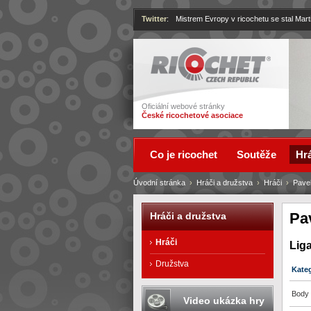
Twitter
:
Mistrem Evropy v ricochetu se stal Mart
Ricochet
Oficiální webové stránky
České ricochetové asociace
Co je ricochet
Soutěže
Hrá
Úvodní stránka
›
Hráči a družstva
›
Hráči
›
Pavel
Pa
Hráči a družstva
Hráči
Lig
Družstva
Kate
Body 
Video ukázka hry