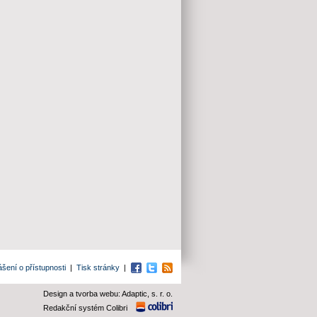
ášení o přístupnosti
|
Tisk stránky
|
Facebook
Twitter
RSS
Design a tvorba webu: Adaptic, s. r. o.
Redakční systém Colibri