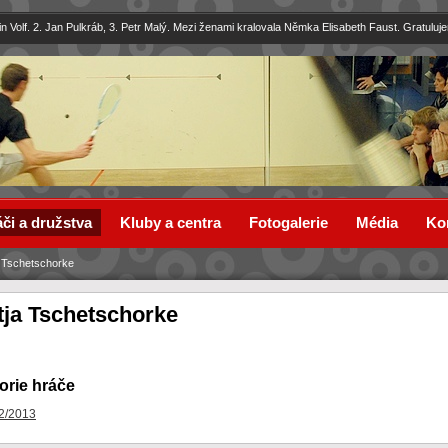
in Volf. 2. Jan Pulkráb, 3. Petr Malý. Mezi ženami kralovala Němka Elisabeth Faust. Gratuluj
či a družstva
Kluby a centra
Fotogalerie
Média
Ko
a Tschetschorke
tja Tschetschorke
orie hráče
2/2013