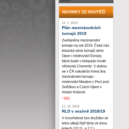
NOVINKY ZE SOUTĚŽÍ
22. 1. 2019
Plán mezinárodních
turnajů 2019
Zveřejněny mezinárodní
turnaje na rok 2019. Čeká nás
klasická série turnajů série
Open i mistrovství Evropy,
které bude v listopadu hostit
německý Chemnitz. V dubnu
se v ČR uskuteční hned dva
mezinárodní turnaje -
mistrovství Masters v Peci pod
Sněžkou a Czech Open v
Hradci Králové.
více
12. 10. 2018
RLD v sezóně 2018/19
V ricochetové lize družstev se
letos utkají čtyři týmy ve dvou
kolech (10.11. a 2.2.)