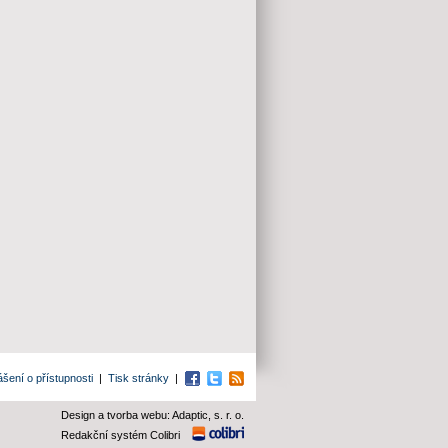
ášení o přístupnosti
|
Tisk stránky
|
Facebook
Twitter
RSS
Design a tvorba webu: Adaptic, s. r. o.
Redakční systém Colibri