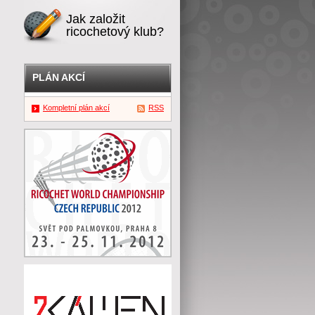
Jak založit
ricochetový klub?
PLÁN AKCÍ
Kompletní plán akcí
RSS