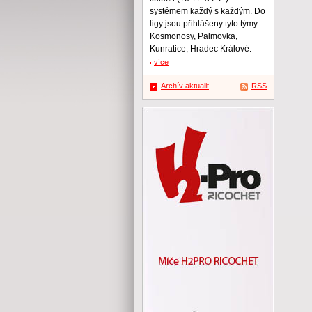
systémem každý s každým. Do
ligy jsou přihlášeny tyto týmy:
Kosmonosy, Palmovka,
Kunratice, Hradec Králové.
více
Archív aktualit
RSS