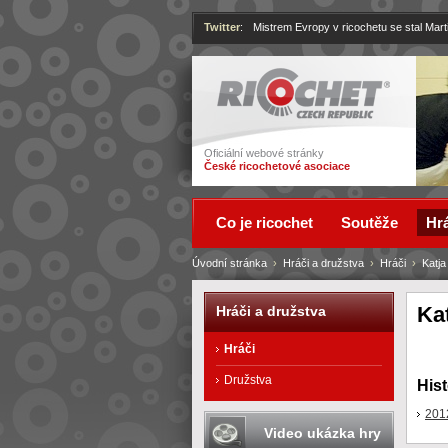
Twitter
:
Mistrem Evropy v ricochetu se stal Mart
Ricochet
Oficiální webové stránky
České ricochetové asociace
Co je ricochet
Soutěže
Hrá
Úvodní stránka
›
Hráči a družstva
›
Hráči
›
Katj
Ka
Hráči a družstva
Hráči
Družstva
Hist
201
Video ukázka hry