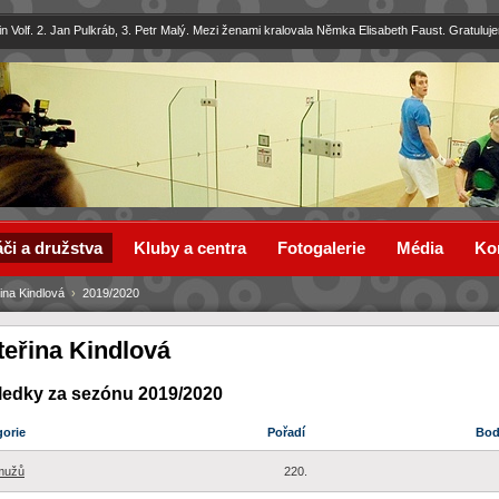
in Volf. 2. Jan Pulkráb, 3. Petr Malý. Mezi ženami kralovala Němka Elisabeth Faust. Gratuluj
či a družstva
Kluby a centra
Fotogalerie
Média
Ko
ina Kindlová
›
2019/2020
teřina Kindlová
ledky za sezónu 2019/2020
gorie
Pořadí
Bo
mužů
220.