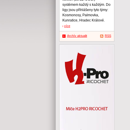
systémem každý s každým. Do
ligy jsou přihlášeny tyto týmy:
Kosmonosy, Palmovka,
Kunratice, Hradec Králové.
více
Archív aktualit
RSS