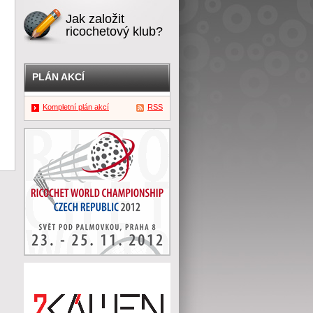
Jak založit
ricochetový klub?
PLÁN AKCÍ
Kompletní plán akcí
RSS