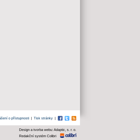
ášení o přístupnosti
|
Tisk stránky
|
Facebook
Twitter
RSS
Design a tvorba webu: Adaptic, s. r. o.
Redakční systém Colibri