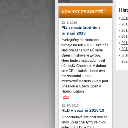
Hist
NOVINKY ZE SOUTĚŽÍ
201
22. 1. 2019
201
Plán mezinárodních
201
turnajů 2019
201
Zveřejněny mezinárodní
201
turnaje na rok 2019. Čeká nás
201
klasická série turnajů série
201
Open i mistrovství Evropy,
které bude v listopadu hostit
202
německý Chemnitz. V dubnu
se v ČR uskuteční hned dva
mezinárodní turnaje -
mistrovství Masters v Peci pod
Sněžkou a Czech Open v
Hradci Králové.
více
12. 10. 2018
RLD v sezóně 2018/19
V ricochetové lize družstev se
letos utkají čtyři týmy ve dvou
kolech (10.11. a 2.2.)