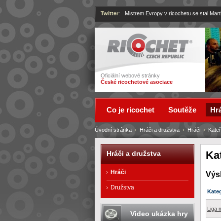
Twitter
:
Mistrem Evropy v ricochetu se stal Mart
Ricochet
Oficiální webové stránky
České ricochetové asociace
Co je ricochet
Soutěže
Hrá
Úvodní stránka
›
Hráči a družstva
›
Hráči
›
Kateř
Ka
Hráči a družstva
Hráči
Výs
Družstva
Kate
Liga 
Video ukázka hry