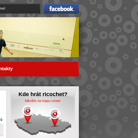
Facebook
eme!
ntakty
Kde hrát ricochet?
klikněte na mapu center
dů