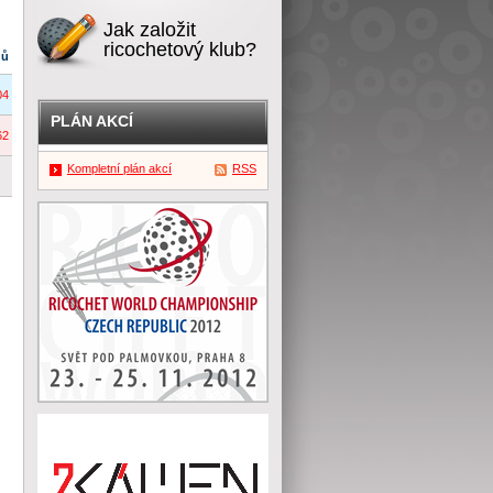
Jak založit
ricochetový klub?
dů
04
PLÁN AKCÍ
62
Kompletní plán akcí
RSS