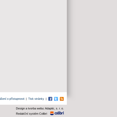
ášení o přístupnosti
|
Tisk stránky
|
Facebook
Twitter
RSS
Design a tvorba webu: Adaptic, s. r. o.
Redakční systém Colibri