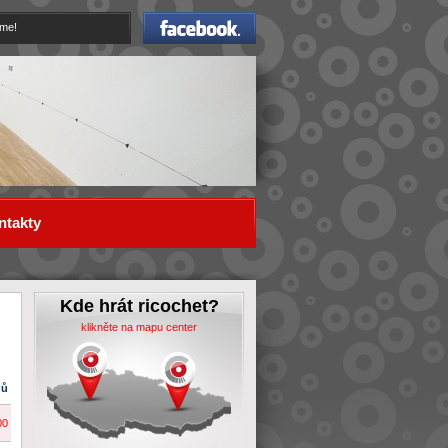
Facebook
eme!
ntakty
Kde hrát ricochet?
klikněte na mapu center
dů
00