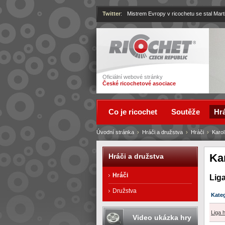
Twitter
:
Mistrem Evropy v ricochetu se stal Mart
Ricochet
Oficiální webové stránky
České ricochetové asociace
Co je ricochet
Soutěže
Hrá
Úvodní stránka
›
Hráči a družstva
›
Hráči
›
Karo
Ka
Hráči a družstva
Hráči
Lig
Družstva
Kate
Liga 
Video ukázka hry