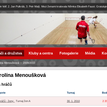
in Volf. 2. Jan Pulkráb, 3. Petr Malý. Mezi ženami kralovala Němka Elisabeth Faust. Gratuluj
či a družstva
Kluby a centra
Fotogalerie
Média
Ko
lína Menoušková
›
2009/2010
rolína Menoušková
a hráčů
gorie
Turnaj
Bo
hráčů - ženy
, Turnaj žen A
30. 1. 2010
2 2