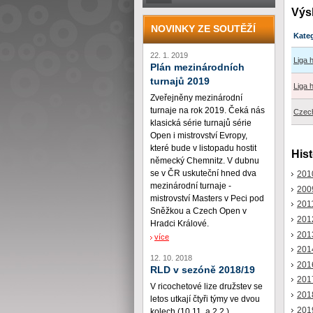
Výs
NOVINKY ZE SOUTĚŽÍ
Kate
22. 1. 2019
Liga 
Plán mezinárodních
turnajů 2019
Liga 
Zveřejněny mezinárodní
turnaje na rok 2019. Čeká nás
Czec
klasická série turnajů série
Open i mistrovství Evropy,
které bude v listopadu hostit
Hist
německý Chemnitz. V dubnu
se v ČR uskuteční hned dva
201
mezinárodní turnaje -
200
mistrovství Masters v Peci pod
201
Sněžkou a Czech Open v
201
Hradci Králové.
201
více
201
12. 10. 2018
201
RLD v sezóně 2018/19
201
V ricochetové lize družstev se
201
letos utkají čtyři týmy ve dvou
201
kolech (10.11. a 2.2.)