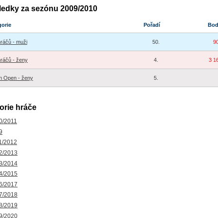
ledky za sezónu 2009/2010
gorie
Pořadí
Bo
hráčů - muži
50.
9
hráčů - ženy
4.
3 1
h Open - ženy
5.
orie hráče
0/2011
9
1/2012
2/2013
3/2014
4/2015
6/2017
7/2018
8/2019
9/2020