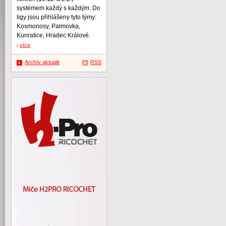
systémem každý s každým. Do
ligy jsou přihlášeny tyto týmy:
Kosmonosy, Palmovka,
Kunratice, Hradec Králové.
více
Archív aktualit
RSS