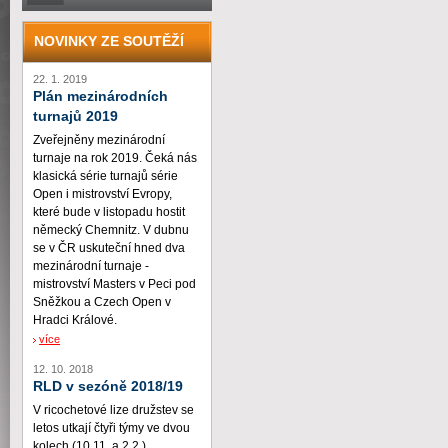
NOVINKY ZE SOUTĚŽÍ
22. 1. 2019
Plán mezinárodních
turnajů 2019
Zveřejněny mezinárodní
turnaje na rok 2019. Čeká nás
klasická série turnajů série
Open i mistrovství Evropy,
které bude v listopadu hostit
německý Chemnitz. V dubnu
se v ČR uskuteční hned dva
mezinárodní turnaje -
mistrovství Masters v Peci pod
Sněžkou a Czech Open v
Hradci Králové.
více
12. 10. 2018
RLD v sezóně 2018/19
V ricochetové lize družstev se
letos utkají čtyři týmy ve dvou
kolech (10.11. a 2.2.)