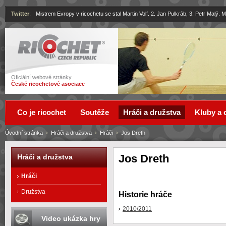
Twitter
:
Mistrem Evropy v ricochetu se stal Martin Volf. 2. Jan Pulkráb, 3. Petr Malý.
Ricochet
Oficiální webové stránky
České ricochetové asociace
Co je ricochet
Soutěže
Hráči a družstva
Kluby a 
Úvodní stránka
›
Hráči a družstva
›
Hráči
›
Jos Dreth
Jos Dreth
Hráči a družstva
Hráči
Družstva
Historie hráče
2010/2011
Video ukázka hry