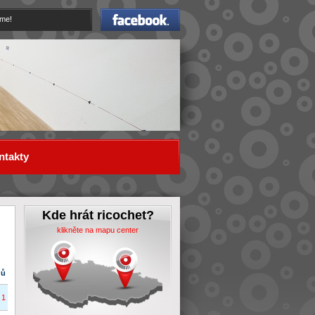
Facebook
eme!
ntakty
Kde hrát ricochet?
klikněte na mapu center
dů
1