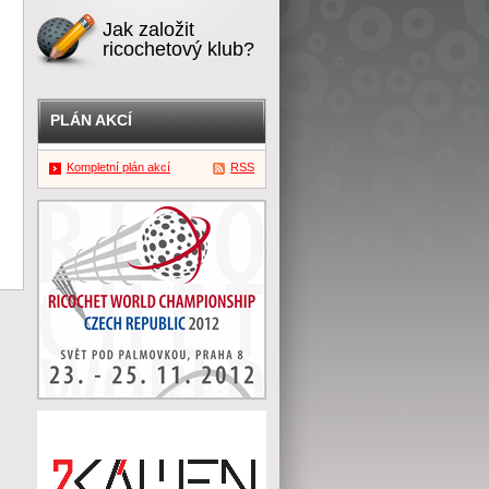
Jak založit
ricochetový klub?
PLÁN AKCÍ
Kompletní plán akcí
RSS