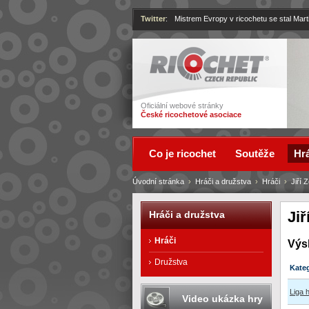
Twitter
:
Mistrem Evropy v ricochetu se stal Mart
Ricochet
Oficiální webové stránky
České ricochetové asociace
Co je ricochet
Soutěže
Hrá
Úvodní stránka
›
Hráči a družstva
›
Hráči
›
Jiří 
Ji
Hráči a družstva
Hráči
Výs
Družstva
Kate
Liga 
Video ukázka hry