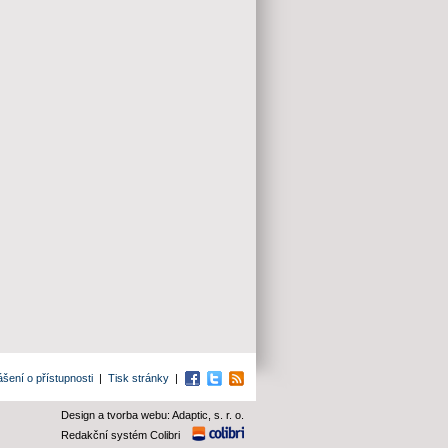
ášení o přístupnosti
|
Tisk stránky
|
Facebook
Twitter
RSS
Design a tvorba webu: Adaptic, s. r. o.
Redakční systém Colibri