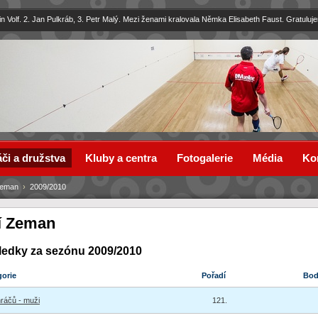
in Volf. 2. Jan Pulkráb, 3. Petr Malý. Mezi ženami kralovala Němka Elisabeth Faust. Gratuluj
či a družstva
Kluby a centra
Fotogalerie
Média
Ko
Zeman
›
2009/2010
ří Zeman
ledky za sezónu 2009/2010
gorie
Pořadí
Bo
hráčů - muži
121.