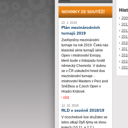
Hist
NOVINKY ZE SOUTĚŽÍ
200
22. 1. 2019
201
Plán mezinárodních
201
turnajů 2019
201
Zveřejněny mezinárodní
201
turnaje na rok 2019. Čeká nás
201
klasická série turnajů série
201
Open i mistrovství Evropy,
které bude v listopadu hostit
201
německý Chemnitz. V dubnu
202
se v ČR uskuteční hned dva
mezinárodní turnaje -
mistrovství Masters v Peci pod
Sněžkou a Czech Open v
Hradci Králové.
více
12. 10. 2018
RLD v sezóně 2018/19
V ricochetové lize družstev se
letos utkají čtyři týmy ve dvou
kolech (10.11. a 2.2.)