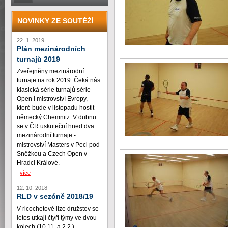
NOVINKY ZE SOUTĚŽÍ
22. 1. 2019
Plán mezinárodních
turnajů 2019
Zveřejněny mezinárodní
turnaje na rok 2019. Čeká nás
klasická série turnajů série
Open i mistrovství Evropy,
které bude v listopadu hostit
německý Chemnitz. V dubnu
se v ČR uskuteční hned dva
mezinárodní turnaje -
mistrovství Masters v Peci pod
Sněžkou a Czech Open v
Hradci Králové.
více
12. 10. 2018
RLD v sezóně 2018/19
V ricochetové lize družstev se
letos utkají čtyři týmy ve dvou
kolech (10.11. a 2.2.)