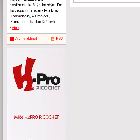
systémem každý s každým. Do
ligy jsou přihlášeny tyto týmy:
Kosmonosy, Palmovka,
Kunratice, Hradec Králové.
více
Archív aktualit
RSS