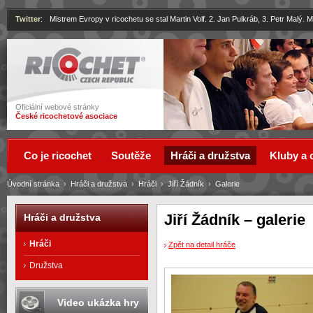
Twitter
:
Mistrem Evropy v ricochetu se stal Martin Volf. 2. Jan Pulkráb, 3. Petr Malý.
Ricochet
Oficiální webové stránky
České ricochetové asociace
Co je ricochet
Soutěže
Hráči a družstva
Kluby a 
Úvodní stránka
›
Hráči a družstva
›
Hráči
›
Jiří Žádník
›
Galerie
Jiří Žádník – galerie
Hráči a družstva
Hráči
Zpět na detail hráče
Družstva
Video ukázka hry