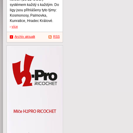
systémem každý s každým. Do
ligy jsou přihlášeny tyto týmy:
Kosmonosy, Palmovka,
Kunratice, Hradec Králové.
více
Archív aktualit
RSS