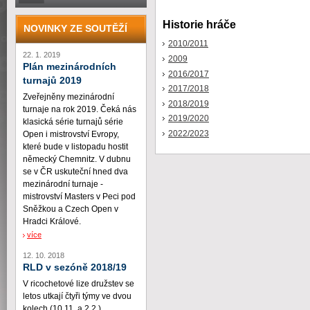
Historie hráče
NOVINKY ZE SOUTĚŽÍ
2010/2011
22. 1. 2019
2009
Plán mezinárodních
2016/2017
turnajů 2019
2017/2018
Zveřejněny mezinárodní
2018/2019
turnaje na rok 2019. Čeká nás
2019/2020
klasická série turnajů série
2022/2023
Open i mistrovství Evropy,
které bude v listopadu hostit
německý Chemnitz. V dubnu
se v ČR uskuteční hned dva
mezinárodní turnaje -
mistrovství Masters v Peci pod
Sněžkou a Czech Open v
Hradci Králové.
více
12. 10. 2018
RLD v sezóně 2018/19
V ricochetové lize družstev se
letos utkají čtyři týmy ve dvou
kolech (10.11. a 2.2.)