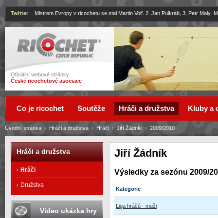
Twitter
:
Mistrem Evropy v ricochetu se stal Martin Volf. 2. Jan Pulkráb, 3. Petr Malý.
Ricochet
Oficiální webové stránky
České ricochetové asociace
Co je ricochet
Soutěže
Hráči a družstva
Kluby a 
Úvodní stránka
›
Hráči a družstva
›
Hráči
›
Jiří Žádník
›
2009/2010
Jiří Žádník
Hráči a družstva
Hráči
Výsledky za sezónu 2009/2
Družstva
Kategorie
Liga hráčů - muži
Video ukázka hry