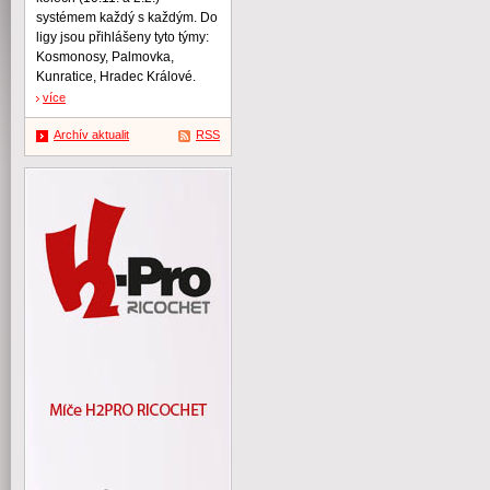
systémem každý s každým. Do
ligy jsou přihlášeny tyto týmy:
Kosmonosy, Palmovka,
Kunratice, Hradec Králové.
více
Archív aktualit
RSS