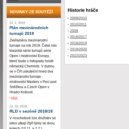
Historie hráče
NOVINKY ZE SOUTĚŽÍ
2009/2010
22. 1. 2019
2010/2011
Plán mezinárodních
2009
turnajů 2019
2016/2017
Zveřejněny mezinárodní
2018/2019
turnaje na rok 2019. Čeká nás
2019/2020
klasická série turnajů série
2022/2023
Open i mistrovství Evropy,
které bude v listopadu hostit
německý Chemnitz. V dubnu
se v ČR uskuteční hned dva
mezinárodní turnaje -
mistrovství Masters v Peci pod
Sněžkou a Czech Open v
Hradci Králové.
více
12. 10. 2018
RLD v sezóně 2018/19
V ricochetové lize družstev se
letos utkají čtyři týmy ve dvou
kolech (10.11. a 2.2.)