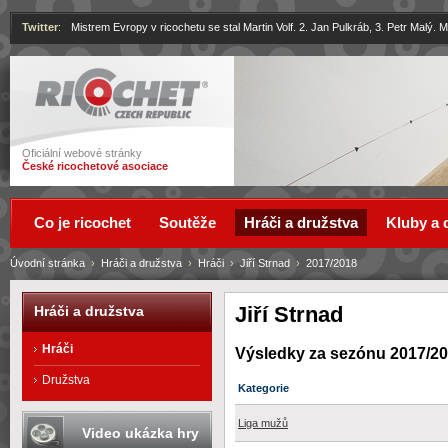
Twitter
:
Mistrem Evropy v ricochetu se stal Martin Volf. 2. Jan Pulkráb, 3. Petr Malý.
Ricochet
Oficiální webové stránky
České ricochetové asociace
Co je ricochet
Soutěže
Hráči a družstva
Kluby a 
Úvodní stránka
›
Hráči a družstva
›
Hráči
›
Jiří Strnad
›
2017/2018
Jiří Strnad
Hráči a družstva
Hráči
Výsledky za sezónu 2017/2
Družstva
Kategorie
Liga mužů
Video ukázka hry