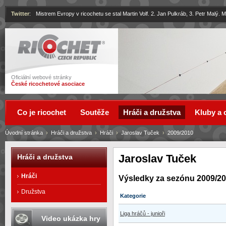
Twitter
:
Mistrem Evropy v ricochetu se stal Martin Volf. 2. Jan Pulkráb, 3. Petr Malý.
Ricochet
Oficiální webové stránky
České ricochetové asociace
Co je ricochet
Soutěže
Hráči a družstva
Kluby a 
Úvodní stránka
›
Hráči a družstva
›
Hráči
›
Jaroslav Tuček
›
2009/2010
Jaroslav Tuček
Hráči a družstva
Hráči
Výsledky za sezónu 2009/2
Družstva
Kategorie
Liga hráčů - junioři
Video ukázka hry