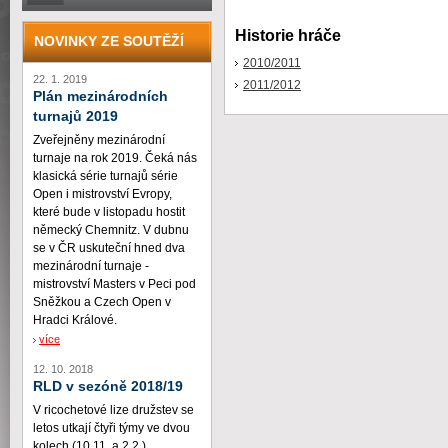
Historie hráče
NOVINKY ZE SOUTĚŽÍ
2010/2011
22. 1. 2019
2011/2012
Plán mezinárodních
turnajů 2019
Zveřejněny mezinárodní
turnaje na rok 2019. Čeká nás
klasická série turnajů série
Open i mistrovství Evropy,
které bude v listopadu hostit
německý Chemnitz. V dubnu
se v ČR uskuteční hned dva
mezinárodní turnaje -
mistrovství Masters v Peci pod
Sněžkou a Czech Open v
Hradci Králové.
více
12. 10. 2018
RLD v sezóně 2018/19
V ricochetové lize družstev se
letos utkají čtyři týmy ve dvou
kolech (10.11. a 2.2.)