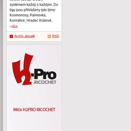
systémem každý s každým. Do
ligy jsou přihlášeny tyto týmy:
Kosmonosy, Palmovka,
Kunratice, Hradec Králové.
více
Archív aktualit
RSS