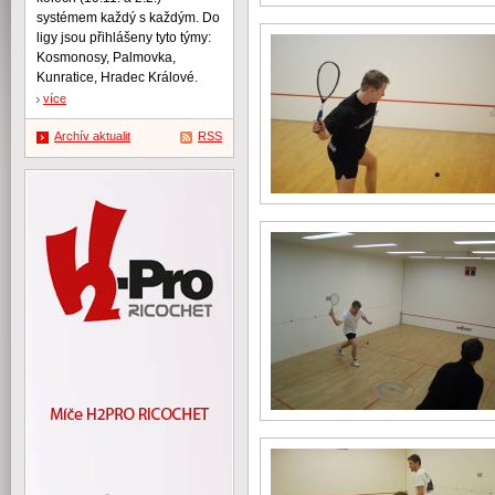
systémem každý s každým. Do
ligy jsou přihlášeny tyto týmy:
Kosmonosy, Palmovka,
Kunratice, Hradec Králové.
více
Archív aktualit
RSS