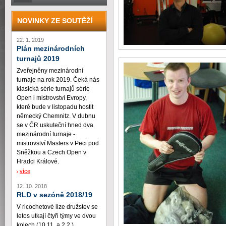
NOVINKY ZE SOUTĚŽÍ
22. 1. 2019
Plán mezinárodních
turnajů 2019
Zveřejněny mezinárodní
turnaje na rok 2019. Čeká nás
klasická série turnajů série
Open i mistrovství Evropy,
které bude v listopadu hostit
německý Chemnitz. V dubnu
se v ČR uskuteční hned dva
mezinárodní turnaje -
mistrovství Masters v Peci pod
Sněžkou a Czech Open v
Hradci Králové.
více
12. 10. 2018
RLD v sezóně 2018/19
V ricochetové lize družstev se
letos utkají čtyři týmy ve dvou
kolech (10.11. a 2.2.)