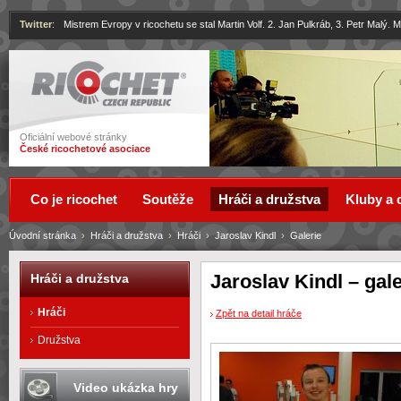
Twitter
:
Mistrem Evropy v ricochetu se stal Martin Volf. 2. Jan Pulkráb, 3. Petr Malý.
Ricochet
Oficiální webové stránky
České ricochetové asociace
Co je ricochet
Soutěže
Hráči a družstva
Kluby a 
Úvodní stránka
›
Hráči a družstva
›
Hráči
›
Jaroslav Kindl
›
Galerie
Jaroslav Kindl – gale
Hráči a družstva
Hráči
Zpět na detail hráče
Družstva
Video ukázka hry