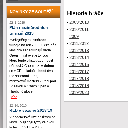
NOVINKY ZE SOUTĚŽÍ
Historie hráče
2009/2010
22. 1. 2019
Plán mezinárodních
2010/2011
turnajů 2019
2009
Zveřejněny mezinárodní
2011/2012
turnaje na rok 2019. Čeká nás
2012/2013
klasická série turnajů série
Open i mistrovství Evropy,
2013/2014
které bude v listopadu hostit
2014/2015
německý Chemnitz. V dubnu
se v ČR uskuteční hned dva
2016/2017
mezinárodní turnaje -
2017/2018
mistrovství Masters v Peci pod
2018/2019
Sněžkou a Czech Open v
Hradci Králové.
2019/2020
více
12. 10. 2018
RLD v sezóně 2018/19
V ricochetové lize družstev se
letos utkají čtyři týmy ve dvou
kolech (10.11. a 2.2.)