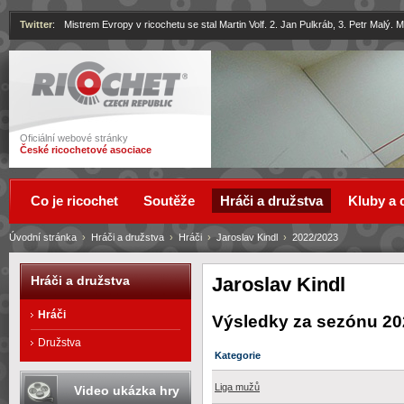
Twitter
:
Mistrem Evropy v ricochetu se stal Martin Volf. 2. Jan Pulkráb, 3. Petr Malý.
Ricochet
Oficiální webové stránky
České ricochetové asociace
Co je ricochet
Soutěže
Hráči a družstva
Kluby a 
Úvodní stránka
›
Hráči a družstva
›
Hráči
›
Jaroslav Kindl
›
2022/2023
Jaroslav Kindl
Hráči a družstva
Hráči
Výsledky za sezónu 20
Družstva
Kategorie
Liga mužů
Video ukázka hry