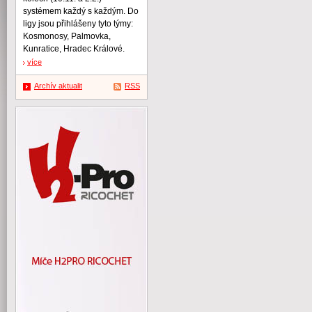
systémem každý s každým. Do
ligy jsou přihlášeny tyto týmy:
Kosmonosy, Palmovka,
Kunratice, Hradec Králové.
více
Archív aktualit
RSS