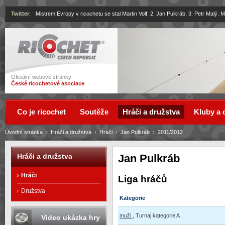
Twitter
:
Mistrem Evropy v ricochetu se stal Martin Volf. 2. Jan Pulkráb, 3. Petr Malý.
Ricochet
Oficiální webové stránky
České ricochetové asociace
Co je ricochet
Soutěže
Hráči a družstva
Kluby a 
Úvodní stránka
›
Hráči a družstva
›
Hráči
›
Jan Pulkráb
›
2011/2012
Jan Pulkráb
Hráči a družstva
Hráči
Liga hráčů
Družstva
Kategorie
muži
, Turnaj kategorie A
Video ukázka hry