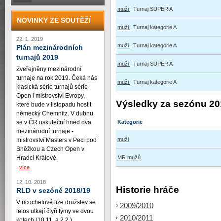
muži
, Turnaj SUPER A
NOVINKY ZE SOUTĚŽÍ
muži
, Turnaj kategorie A
22. 1. 2019
muži
, Turnaj kategorie A
Plán mezinárodních
turnajů 2019
muži
, Turnaj SUPER A
Zveřejněny mezinárodní
turnaje na rok 2019. Čeká nás
muži
, Turnaj kategorie A
klasická série turnajů série
Open i mistrovství Evropy,
Výsledky za sezónu 20
které bude v listopadu hostit
německý Chemnitz. V dubnu
se v ČR uskuteční hned dva
Kategorie
mezinárodní turnaje -
muži
mistrovství Masters v Peci pod
Sněžkou a Czech Open v
Hradci Králové.
MR mužů
více
12. 10. 2018
Historie hráče
RLD v sezóně 2018/19
V ricochetové lize družstev se
2009/2010
letos utkají čtyři týmy ve dvou
2010/2011
kolech (10.11. a 2.2.)