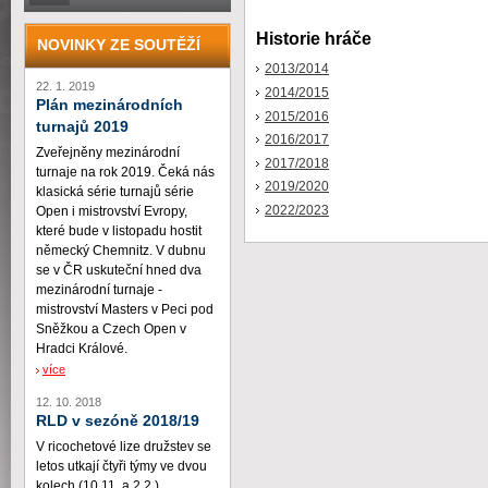
Historie hráče
NOVINKY ZE SOUTĚŽÍ
2013/2014
22. 1. 2019
2014/2015
Plán mezinárodních
2015/2016
turnajů 2019
2016/2017
Zveřejněny mezinárodní
2017/2018
turnaje na rok 2019. Čeká nás
2019/2020
klasická série turnajů série
2022/2023
Open i mistrovství Evropy,
které bude v listopadu hostit
německý Chemnitz. V dubnu
se v ČR uskuteční hned dva
mezinárodní turnaje -
mistrovství Masters v Peci pod
Sněžkou a Czech Open v
Hradci Králové.
více
12. 10. 2018
RLD v sezóně 2018/19
V ricochetové lize družstev se
letos utkají čtyři týmy ve dvou
kolech (10.11. a 2.2.)