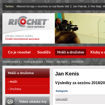
Twitter
:
Mistrem Evropy v ricochetu se stal Martin Volf. 2. Jan Pulkráb, 3. Petr Malý.
Ricochet
Oficiální webové stránky
České ricochetové asociace
Co je ricochet
Soutěže
Hráči a družstva
Kluby a 
Úvodní stránka
›
Hráči a družstva
›
Hráči
›
Jan Kenis
›
2018/2019
Jan Kenis
Hráči a družstva
Hráči
Výsledky za sezónu 2018/2
Družstva
Kategorie
Liga mužů
Video ukázka hry