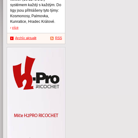
systémem každý s každým. Do
ligy jsou přihlášeny tyto týmy:
Kosmonosy, Palmovka,
Kunratice, Hradec Králové.
více
Archív aktualit
RSS