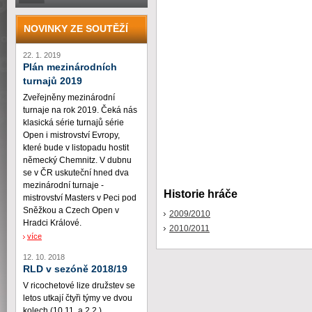
NOVINKY ZE SOUTĚŽÍ
22. 1. 2019
Plán mezinárodních
turnajů 2019
Zveřejněny mezinárodní
turnaje na rok 2019. Čeká nás
klasická série turnajů série
Open i mistrovství Evropy,
které bude v listopadu hostit
německý Chemnitz. V dubnu
se v ČR uskuteční hned dva
mezinárodní turnaje -
Historie hráče
mistrovství Masters v Peci pod
Sněžkou a Czech Open v
2009/2010
Hradci Králové.
2010/2011
více
12. 10. 2018
RLD v sezóně 2018/19
V ricochetové lize družstev se
letos utkají čtyři týmy ve dvou
kolech (10.11. a 2.2.)