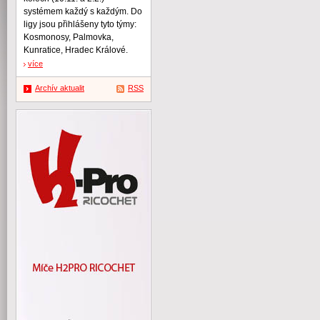
systémem každý s každým. Do
ligy jsou přihlášeny tyto týmy:
Kosmonosy, Palmovka,
Kunratice, Hradec Králové.
více
Archív aktualit
RSS