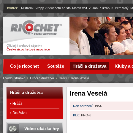
Twitter
:
Mistrem Evropy v ricochetu se stal Martin Volf. 2. Jan Pulkráb, 3. Petr Malý.
Ricochet
Oficiální webové stránky
České ricochetové asociace
Co je ricochet
Soutěže
Hráči a družstva
Kluby a 
Úvodní stránka
›
Hráči a družstva
›
Hráči
›
Irena Veselá
Irena Veselá
Hráči a družstva
Hráči
Rok narození:
1954
Družstva
Klub:
PRO-6
Video ukázka hry