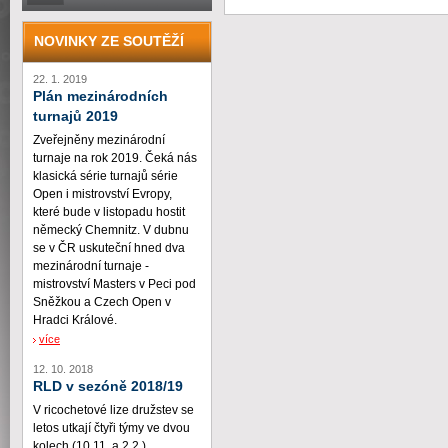
NOVINKY ZE SOUTĚŽÍ
22. 1. 2019
Plán mezinárodních
turnajů 2019
Zveřejněny mezinárodní
turnaje na rok 2019. Čeká nás
klasická série turnajů série
Open i mistrovství Evropy,
které bude v listopadu hostit
německý Chemnitz. V dubnu
se v ČR uskuteční hned dva
mezinárodní turnaje -
mistrovství Masters v Peci pod
Sněžkou a Czech Open v
Hradci Králové.
více
12. 10. 2018
RLD v sezóně 2018/19
V ricochetové lize družstev se
letos utkají čtyři týmy ve dvou
kolech (10.11. a 2.2.)