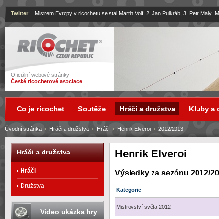
Twitter
:
Mistrem Evropy v ricochetu se stal Martin Volf. 2. Jan Pulkráb, 3. Petr Malý.
Ricochet
Oficiální webové stránky
České ricochetové asociace
Co je ricochet
Soutěže
Hráči a družstva
Kluby a 
Úvodní stránka
›
Hráči a družstva
›
Hráči
›
Henrik Elveroi
›
2012/2013
Henrik Elveroi
Hráči a družstva
Hráči
Výsledky za sezónu 2012/2
Družstva
Kategorie
Mistrovství světa 2012
Video ukázka hry