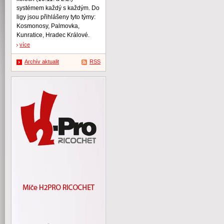
systémem každý s každým. Do
ligy jsou přihlášeny tyto týmy:
Kosmonosy, Palmovka,
Kunratice, Hradec Králové.
více
Archív aktualit
RSS