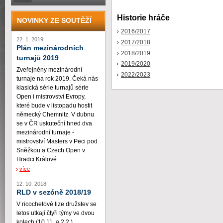
Historie hráče
NOVINKY ZE SOUTĚŽÍ
2016/2017
22. 1. 2019
2017/2018
Plán mezinárodních
2018/2019
turnajů 2019
2019/2020
Zveřejněny mezinárodní
2022/2023
turnaje na rok 2019. Čeká nás
klasická série turnajů série
Open i mistrovství Evropy,
které bude v listopadu hostit
německý Chemnitz. V dubnu
se v ČR uskuteční hned dva
mezinárodní turnaje -
mistrovství Masters v Peci pod
Sněžkou a Czech Open v
Hradci Králové.
více
12. 10. 2018
RLD v sezóně 2018/19
V ricochetové lize družstev se
letos utkají čtyři týmy ve dvou
kolech (10.11. a 2.2.)