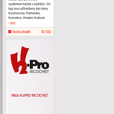
systémem každý s každým. Do
ligy jsou přihlášeny tyto týmy:
Kosmonosy, Palmovka,
Kunratice, Hradec Králové.
více
Archív aktualit
RSS