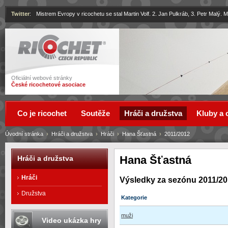
Twitter
:
Mistrem Evropy v ricochetu se stal Martin Volf. 2. Jan Pulkráb, 3. Petr Malý.
Ricochet
Oficiální webové stránky
České ricochetové asociace
Co je ricochet
Soutěže
Hráči a družstva
Kluby a 
Úvodní stránka
›
Hráči a družstva
›
Hráči
›
Hana Šťastná
›
2011/2012
Hana Šťastná
Hráči a družstva
Hráči
Výsledky za sezónu 2011/2
Družstva
Kategorie
muži
Video ukázka hry