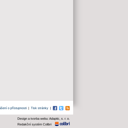
ášení o přístupnosti
|
Tisk stránky
|
Facebook
Twitter
RSS
Design a tvorba webu: Adaptic, s. r. o.
Redakční systém Colibri