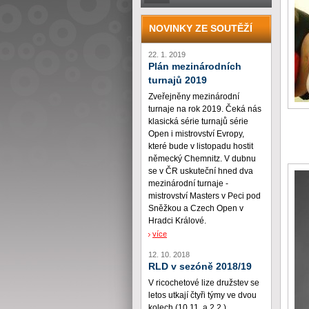
NOVINKY ZE SOUTĚŽÍ
22. 1. 2019
Plán mezinárodních
turnajů 2019
Zveřejněny mezinárodní
turnaje na rok 2019. Čeká nás
klasická série turnajů série
Open i mistrovství Evropy,
které bude v listopadu hostit
německý Chemnitz. V dubnu
se v ČR uskuteční hned dva
mezinárodní turnaje -
mistrovství Masters v Peci pod
Sněžkou a Czech Open v
Hradci Králové.
více
12. 10. 2018
RLD v sezóně 2018/19
V ricochetové lize družstev se
letos utkají čtyři týmy ve dvou
kolech (10.11. a 2.2.)