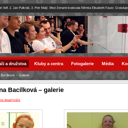
in Volf. 2. Jan Pulkráb, 3. Petr Malý. Mezi ženami kralovala Němka Elisabeth Faust. Gratuluj
či a družstva
Kluby a centra
Fotogalerie
Média
Ko
 Bacílková
›
Galerie
na Bacílková – galerie
na detail hráče