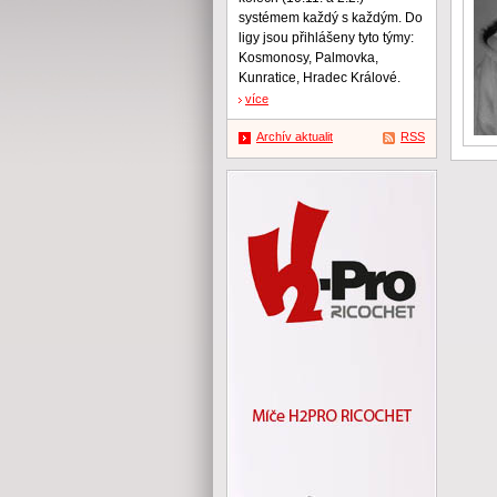
systémem každý s každým. Do
ligy jsou přihlášeny tyto týmy:
Kosmonosy, Palmovka,
Kunratice, Hradec Králové.
více
Archív aktualit
RSS