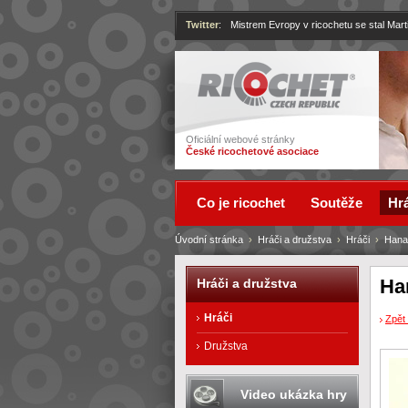
Twitter
:
Mistrem Evropy v ricochetu se stal Mart
Ricochet
Oficiální webové stránky
České ricochetové asociace
Co je ricochet
Soutěže
Hrá
Úvodní stránka
›
Hráči a družstva
›
Hráči
›
Hana
Ha
Hráči a družstva
Hráči
Zpět 
Družstva
Video ukázka hry