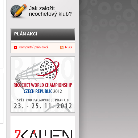
Jak založit
ricochetový klub?
PLÁN AKCÍ
Kompletní plán akcí
RSS