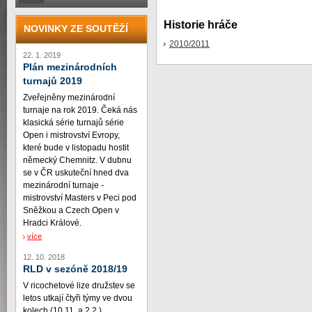
Historie hráče
NOVINKY ZE SOUTĚŽÍ
2010/2011
22. 1. 2019
Plán mezinárodních
turnajů 2019
Zveřejněny mezinárodní
turnaje na rok 2019. Čeká nás
klasická série turnajů série
Open i mistrovství Evropy,
které bude v listopadu hostit
německý Chemnitz. V dubnu
se v ČR uskuteční hned dva
mezinárodní turnaje -
mistrovství Masters v Peci pod
Sněžkou a Czech Open v
Hradci Králové.
více
12. 10. 2018
RLD v sezóně 2018/19
V ricochetové lize družstev se
letos utkají čtyři týmy ve dvou
kolech (10.11. a 2.2.)