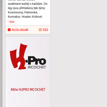
systémem každý s každým. Do
ligy jsou přihlášeny tyto týmy:
Kosmonosy, Palmovka,
Kunratice, Hradec Králové.
více
Archív aktualit
RSS