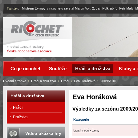
Twitter
:
Mistrem Evropy v ricochetu se stal Martin Volf. 2. Jan Pulkráb, 3. Petr Malý.
Ricochet
Oficiální webové stránky
České ricochetové asociace
Co je ricochet
Soutěže
Hráči a družstva
Kluby a 
Úvodní stránka
›
Hráči a družstva
›
Hráči
›
Eva Horáková
›
2009/2010
Eva Horáková
Hráči a družstva
Hráči
Výsledky za sezónu 2009/2
Družstva
Kategorie
Liga hráčů - ženy
Video ukázka hry