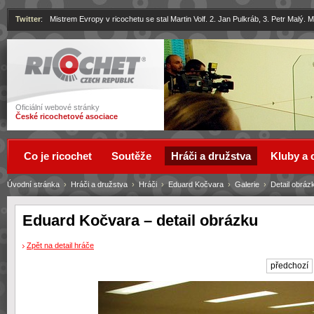
Twitter
:
Mistrem Evropy v ricochetu se stal Martin Volf. 2. Jan Pulkráb, 3. Petr Malý.
Ricochet
Oficiální webové stránky
České ricochetové asociace
Co je ricochet
Soutěže
Hráči a družstva
Kluby a 
Úvodní stránka
›
Hráči a družstva
›
Hráči
›
Eduard Kočvara
›
Galerie
›
Detail obráz
Eduard Kočvara – detail obrázku
Zpět na detail hráče
předchozí