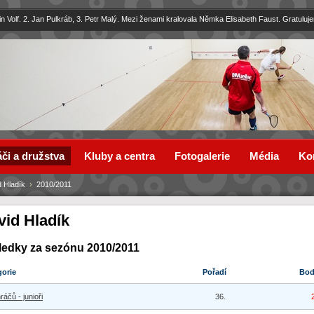
in Volf. 2. Jan Pulkráb, 3. Petr Malý. Mezi ženami kralovala Němka Elisabeth Faust. Gratuluj
či a družstva
Kluby a centra
Fotogalerie
Média
Ko
 Hladík
›
2010/2011
vid Hladík
ledky za sezónu 2010/2011
gorie
Pořadí
Bo
ráčů - junioři
36.