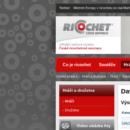
Twitter
:
Mistrem Evropy v ricochetu se stal Mart
Ricochet
Oficiální webové stránky
České ricochetové asociace
Co je ricochet
Soutěže
Hrá
Úvodní stránka
›
Hráči a družstva
›
Hráči
›
David
Da
Hráči a družstva
Hráči
Výs
Družstva
Kate
Liga h
Video ukázka hry