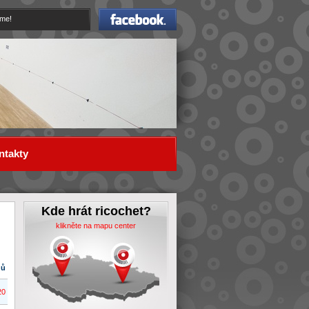
Facebook
eme!
ntakty
Kde hrát ricochet?
klikněte na mapu center
dů
20