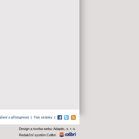
ášení o přístupnosti
|
Tisk stránky
|
Facebook
Twitter
RSS
Design a tvorba webu: Adaptic, s. r. o.
Redakční systém Colibri