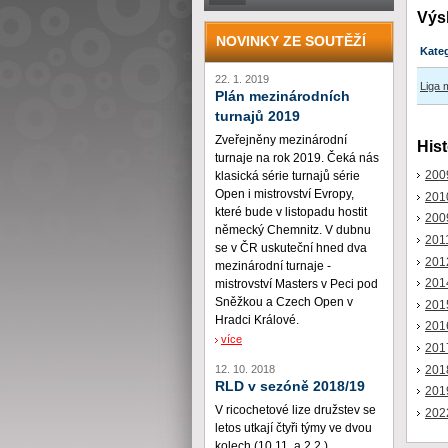
Výs
NOVINKY ZE SOUTĚŽÍ
Kate
22. 1. 2019
Liga 
Plán mezinárodních
turnajů 2019
Zveřejněny mezinárodní
Hist
turnaje na rok 2019. Čeká nás
200
klasická série turnajů série
Open i mistrovství Evropy,
201
které bude v listopadu hostit
200
německý Chemnitz. V dubnu
201
se v ČR uskuteční hned dva
201
mezinárodní turnaje -
201
mistrovství Masters v Peci pod
Sněžkou a Czech Open v
201
Hradci Králové.
201
více
201
201
12. 10. 2018
RLD v sezóně 2018/19
201
V ricochetové lize družstev se
202
letos utkají čtyři týmy ve dvou
kolech (10.11. a 2.2.)