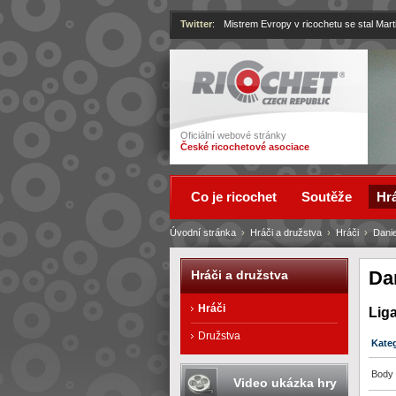
Twitter
:
Mistrem Evropy v ricochetu se stal Mart
Ricochet
Oficiální webové stránky
České ricochetové asociace
Co je ricochet
Soutěže
Hrá
Úvodní stránka
›
Hráči a družstva
›
Hráči
›
Dani
Da
Hráči a družstva
Hráči
Lig
Družstva
Kate
Body 
Video ukázka hry