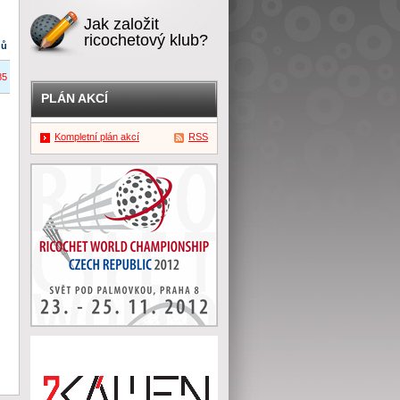
Jak založit
ricochetový klub?
dů
85
PLÁN AKCÍ
Kompletní plán akcí
RSS