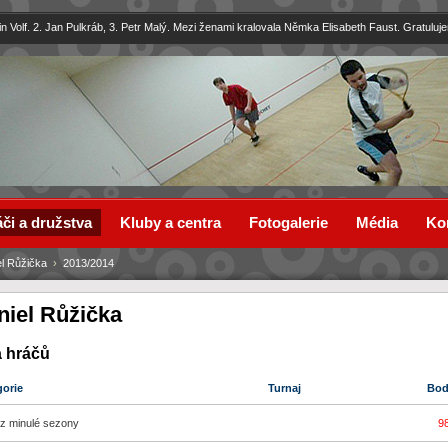
in Volf. 2. Jan Pulkráb, 3. Petr Malý. Mezi ženami kralovala Němka Elisabeth Faust. Gratuluj
či a družstva
Kluby a centra
Fotogalerie
Média
Ko
el Růžička
›
2013/2014
niel Růžička
a hráčů
gorie
Turnaj
Bo
z minulé sezony
9