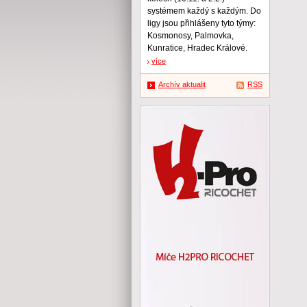
systémem každý s každým. Do
ligy jsou přihlášeny tyto týmy:
Kosmonosy, Palmovka,
Kunratice, Hradec Králové.
více
Archív aktualit
RSS