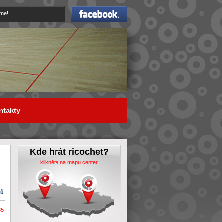
Facebook
eme!
ntakty
Kde hrát ricochet?
klikněte na mapu center
dů
85