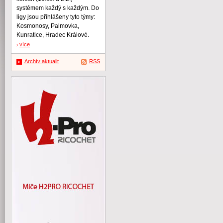
systémem každý s každým. Do
ligy jsou přihlášeny tyto týmy:
Kosmonosy, Palmovka,
Kunratice, Hradec Králové.
více
Archív aktualit
RSS