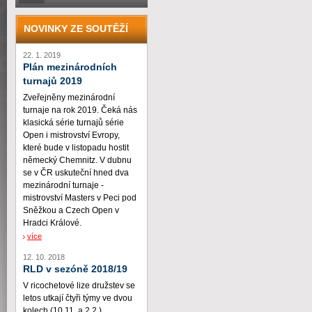
NOVINKY ZE SOUTĚŽÍ
22. 1. 2019
Plán mezinárodních
turnajů 2019
Zveřejněny mezinárodní
turnaje na rok 2019. Čeká nás
klasická série turnajů série
Open i mistrovství Evropy,
které bude v listopadu hostit
německý Chemnitz. V dubnu
se v ČR uskuteční hned dva
mezinárodní turnaje -
mistrovství Masters v Peci pod
Sněžkou a Czech Open v
Hradci Králové.
více
12. 10. 2018
RLD v sezóně 2018/19
V ricochetové lize družstev se
letos utkají čtyři týmy ve dvou
kolech (10.11. a 2.2.)