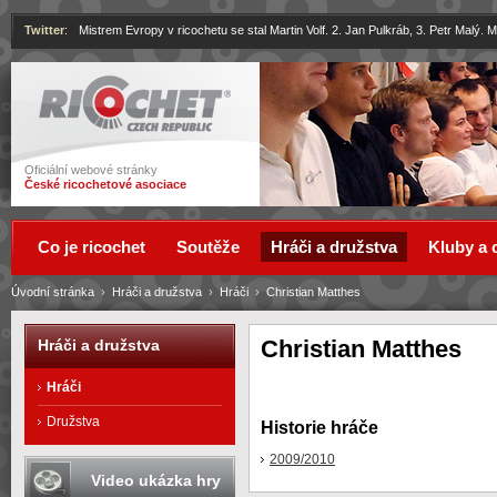
Twitter
:
Mistrem Evropy v ricochetu se stal Martin Volf. 2. Jan Pulkráb, 3. Petr Malý.
Ricochet
Oficiální webové stránky
České ricochetové asociace
Co je ricochet
Soutěže
Hráči a družstva
Kluby a 
Úvodní stránka
›
Hráči a družstva
›
Hráči
›
Christian Matthes
Christian Matthes
Hráči a družstva
Hráči
Družstva
Historie hráče
2009/2010
Video ukázka hry