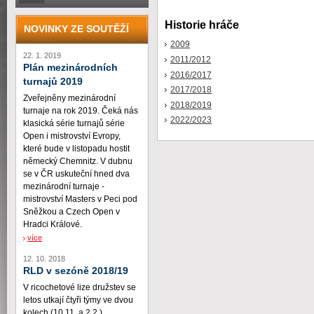
Historie hráče
NOVINKY ZE SOUTĚŽÍ
2009
22. 1. 2019
2011/2012
Plán mezinárodních
2016/2017
turnajů 2019
2017/2018
Zveřejněny mezinárodní
2018/2019
turnaje na rok 2019. Čeká nás
2022/2023
klasická série turnajů série
Open i mistrovství Evropy,
které bude v listopadu hostit
německý Chemnitz. V dubnu
se v ČR uskuteční hned dva
mezinárodní turnaje -
mistrovství Masters v Peci pod
Sněžkou a Czech Open v
Hradci Králové.
více
12. 10. 2018
RLD v sezóně 2018/19
V ricochetové lize družstev se
letos utkají čtyři týmy ve dvou
kolech (10.11. a 2.2.)