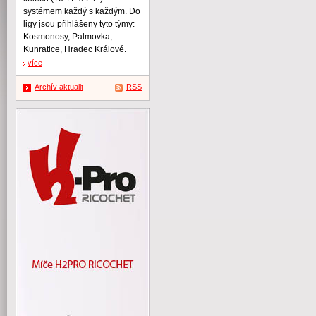
systémem každý s každým. Do
ligy jsou přihlášeny tyto týmy:
Kosmonosy, Palmovka,
Kunratice, Hradec Králové.
více
Archív aktualit
RSS