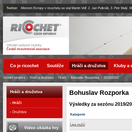
Twitter
:
Mistrem Evropy v ricochetu se stal Martin Volf. 2. Jan Pulkráb, 3. Petr Malý.
Ricochet
Oficiální webové stránky
České ricochetové asociace
Co je ricochet
Soutěže
Hráči a družstva
Kluby a 
Úvodní stránka
›
Hráči a družstva
›
Hráči
›
Bohuslav Rozporka
›
2019/2020
Bohuslav Rozporka
Hráči a družstva
Hráči
Výsledky za sezónu 2019/2
Družstva
Kategorie
Liga mužů
Video ukázka hry