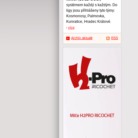
systémem každý s každým. Do
ligy jsou přihlášeny tyto týmy:
Kosmonosy, Palmovka,
Kunratice, Hradec Králové.
více
Archív aktualit
RSS