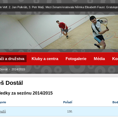
in Volf. 2. Jan Pulkráb, 3. Petr Malý. Mezi ženami kralovala Němka Elisabeth Faust. Gratuluj
či a družstva
Kluby a centra
Fotogalerie
Média
Ko
Dostál
›
2014/2015
eš Dostál
ledky za sezónu 2014/2015
gorie
Pořadí
Bo
mužů
130.