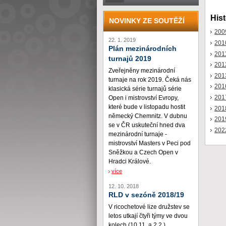
Hist
NOVINKY ZE SOUTĚŽÍ
200
22. 1. 2019
201
Plán mezinárodních
201
turnajů 2019
201
Zveřejněny mezinárodní
201
turnaje na rok 2019. Čeká nás
201
klasická série turnajů série
201
Open i mistrovství Evropy,
které bude v listopadu hostit
201
německý Chemnitz. V dubnu
201
se v ČR uskuteční hned dva
202
mezinárodní turnaje -
mistrovství Masters v Peci pod
Sněžkou a Czech Open v
Hradci Králové.
více
12. 10. 2018
RLD v sezóně 2018/19
V ricochetové lize družstev se
letos utkají čtyři týmy ve dvou
kolech (10.11. a 2.2.)