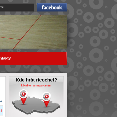
Facebook
eme!
ntakty
Kde hrát ricochet?
klikněte na mapu center
dů
1