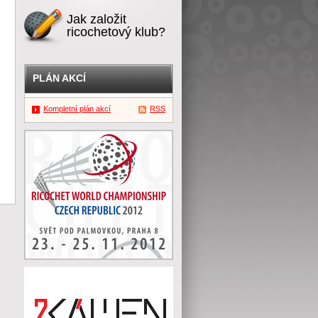
Jak založit
ricochetový klub?
PLÁN AKCÍ
Kompletní plán akcí
RSS