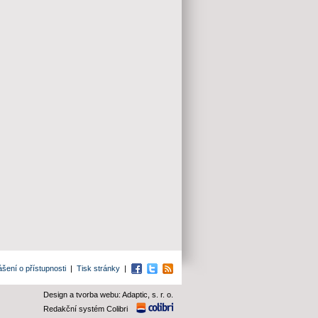
ášení o přístupnosti
|
Tisk stránky
|
Facebook
Twitter
RSS
Design a tvorba webu: Adaptic, s. r. o.
Redakční systém Colibri