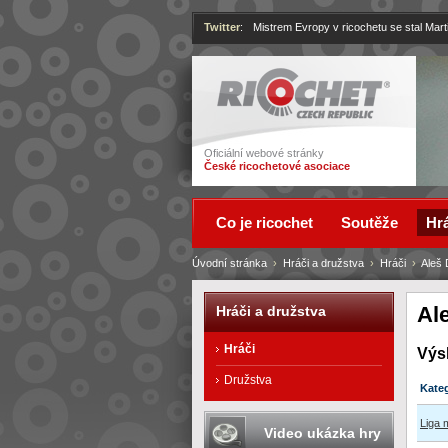
Twitter
:
Mistrem Evropy v ricochetu se stal Mart
Ricochet
Oficiální webové stránky
České ricochetové asociace
Co je ricochet
Soutěže
Hrá
Úvodní stránka
›
Hráči a družstva
›
Hráči
›
Aleš 
Al
Hráči a družstva
Hráči
Výs
Družstva
Kate
Liga 
Video ukázka hry