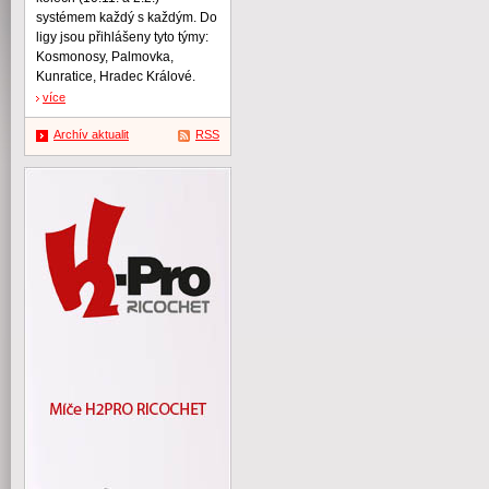
systémem každý s každým. Do
ligy jsou přihlášeny tyto týmy:
Kosmonosy, Palmovka,
Kunratice, Hradec Králové.
více
Archív aktualit
RSS