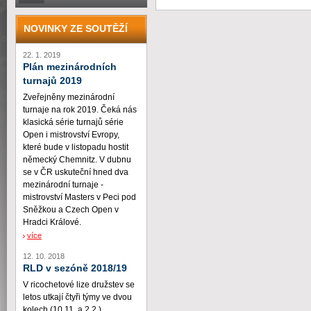
NOVINKY ZE SOUTĚŽÍ
22. 1. 2019
Plán mezinárodních
turnajů 2019
Zveřejněny mezinárodní
turnaje na rok 2019. Čeká nás
klasická série turnajů série
Open i mistrovství Evropy,
které bude v listopadu hostit
německý Chemnitz. V dubnu
se v ČR uskuteční hned dva
mezinárodní turnaje -
mistrovství Masters v Peci pod
Sněžkou a Czech Open v
Hradci Králové.
více
12. 10. 2018
RLD v sezóně 2018/19
V ricochetové lize družstev se
letos utkají čtyři týmy ve dvou
kolech (10.11. a 2.2.)