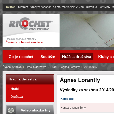
Twitter
:
Mistrem Evropy v ricochetu se stal Martin Volf. 2. Jan Pulkráb, 3. Petr Malý.
Ricochet
Oficiální webové stránky
České ricochetové asociace
Co je ricochet
Soutěže
Hráči a družstva
Kluby a 
Úvodní stránka
›
Hráči a družstva
›
Hráči
›
Ágnes Lorantfy
›
2014/2015
Ágnes Lorantfy
Hráči a družstva
Hráči
Výsledky za sezónu 2014/2
Družstva
Kategorie
Hungary Open ženy
Video ukázka hry