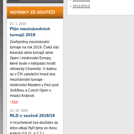
2011/2012
NOVINKY ZE SOUTĚŽÍ
22. 1. 2019
Plán mezinárodních
turnajů 2019
Zveřejněny mezinárodní
turnaje na rok 2019. Čeká nás
klasická série turnajů série
Open i mistrovství Evropy,
které bude v listopadu hostit
německý Chemnitz. V dubnu
se v ČR uskuteční hned dva
mezinárodní turnaje -
mistrovství Masters v Peci pod
Sněžkou a Czech Open v
Hradci Králové.
více
12. 10. 2018
RLD v sezóně 2018/19
V ricochetové lize družstev se
letos utkají čtyři týmy ve dvou
kolech (10.11. a 2.2.)