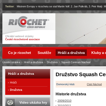
Twitter
:
Mistrem Evropy v ricochetu se stal Martin Volf. 2. Jan Pulkráb, 3. Petr Malý.
Ricochet
Oficiální webové stránky
České ricochetové asociace
Co je ricochet
Soutěže
Hráči a družstva
Kluby a 
Úvodní stránka
›
Hráči a družstva
›
Družstva
›
Squash Centrum Náchod
Družstvo Squash C
Hráči a družstva
Hráči
Domovský klub:
Club Náchod
Družstva
Historie družstva
2009/2010
Video ukázka hry
2010/2011