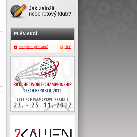
Jak založit
ricochetový klub?
PLÁN AKCÍ
Kompletní plán akcí
RSS