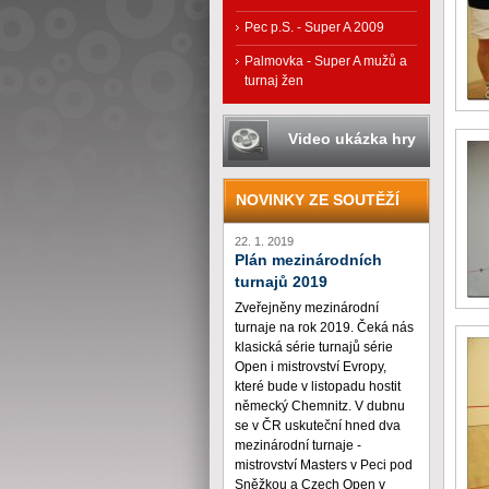
Pec p.S. - Super A 2009
Palmovka - Super A mužů a
turnaj žen
Video ukázka hry
NOVINKY ZE SOUTĚŽÍ
22. 1. 2019
Plán mezinárodních
turnajů 2019
Zveřejněny mezinárodní
turnaje na rok 2019. Čeká nás
klasická série turnajů série
Open i mistrovství Evropy,
které bude v listopadu hostit
německý Chemnitz. V dubnu
se v ČR uskuteční hned dva
mezinárodní turnaje -
mistrovství Masters v Peci pod
Sněžkou a Czech Open v