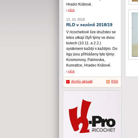
Hradci Králové.
více
12. 10. 2018
RLD v sezóně 2018/19
V ricochetové lize družstev se
letos utkají čtyři týmy ve dvou
kolech (10.11. a 2.2.)
systémem každý s každým. Do
ligy jsou přihlášeny tyto týmy:
Kosmonosy, Palmovka,
Kunratice, Hradec Králové.
více
Archív aktualit
RSS