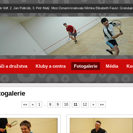
in Volf. 2. Jan Pulkráb, 3. Petr Malý. Mezi ženami kralovala Němka Elisabeth Faust. Gratuluj
či a družstva
Kluby a centra
Fotogalerie
Média
Ko
togalerie
««
«
1
..
8
9
10
11
12
»
»»