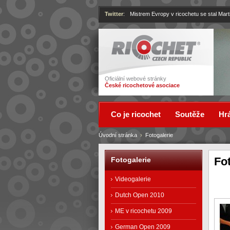
Twitter
:
Mistrem Evropy v ricochetu se stal Mart
Ricochet
Oficiální webové stránky
České ricochetové asociace
Co je ricochet
Soutěže
Hrá
Úvodní stránka
›
Fotogalerie
Fo
Fotogalerie
Videogalerie
Dutch Open 2010
ME v ricochetu 2009
German Open 2009