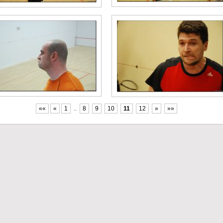
««
«
1
..
8
9
10
11
12
»
»»