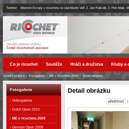
Twitter
:
Mistrem Evropy v ricochetu se stal Martin Volf. 2. Jan Pulkráb, 3. Petr Malý.
Ricochet
Oficiální webové stránky
České ricochetové asociace
Co je ricochet
Soutěže
Hráči a družstva
Kluby a 
Úvodní stránka
›
Fotogalerie
›
ME v ricochetu 2009
›
Detail obrázku
Detail obrázku
Fotogalerie
Videogalerie
předchozí
Dutch Open 2010
ME v ricochetu 2009
German Open 2009