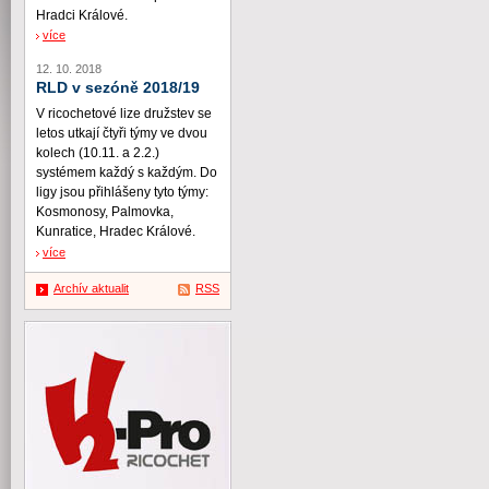
Hradci Králové.
více
12. 10. 2018
RLD v sezóně 2018/19
V ricochetové lize družstev se
letos utkají čtyři týmy ve dvou
kolech (10.11. a 2.2.)
systémem každý s každým. Do
ligy jsou přihlášeny tyto týmy:
Kosmonosy, Palmovka,
Kunratice, Hradec Králové.
více
Archív aktualit
RSS