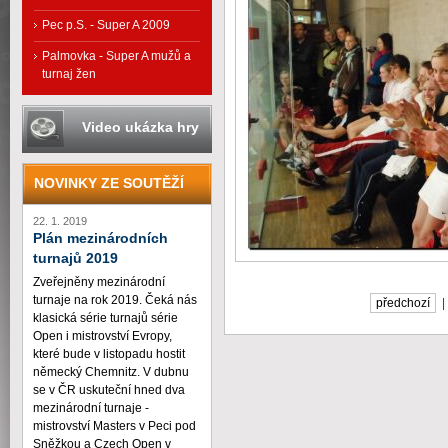
Pec p.S. - Super A 2009
Palmovka - Super A mužů a
turnaj žen
Video ukázka hry
NOVINKY ZE SOUTĚŽÍ
22. 1. 2019
Plán mezinárodních
turnajů 2019
Zveřejněny mezinárodní
turnaje na rok 2019. Čeká nás
předchozí
klasická série turnajů série
Open i mistrovství Evropy,
které bude v listopadu hostit
německý Chemnitz. V dubnu
se v ČR uskuteční hned dva
mezinárodní turnaje -
mistrovství Masters v Peci pod
Sněžkou a Czech Open v