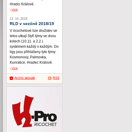
Hradci Králové.
více
12. 10. 2018
RLD v sezóně 2018/19
V ricochetové lize družstev se
letos utkají čtyři týmy ve dvou
kolech (10.11. a 2.2.)
systémem každý s každým. Do
ligy jsou přihlášeny tyto týmy:
Kosmonosy, Palmovka,
Kunratice, Hradec Králové.
více
Archív aktualit
RSS