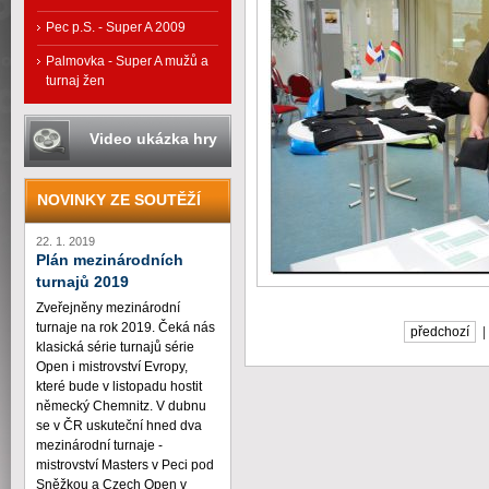
Pec p.S. - Super A 2009
Palmovka - Super A mužů a
turnaj žen
Video ukázka hry
NOVINKY ZE SOUTĚŽÍ
22. 1. 2019
Plán mezinárodních
turnajů 2019
Zveřejněny mezinárodní
turnaje na rok 2019. Čeká nás
předchozí
klasická série turnajů série
Open i mistrovství Evropy,
které bude v listopadu hostit
německý Chemnitz. V dubnu
se v ČR uskuteční hned dva
mezinárodní turnaje -
mistrovství Masters v Peci pod
Sněžkou a Czech Open v