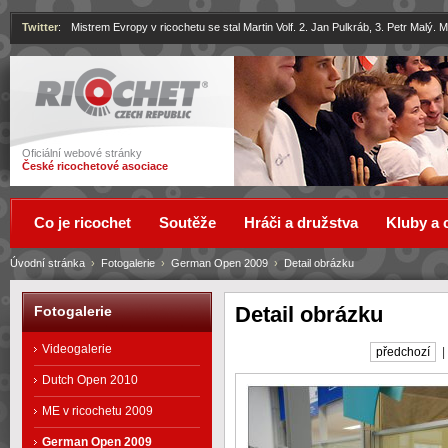
Twitter
:
Mistrem Evropy v ricochetu se stal Martin Volf. 2. Jan Pulkráb, 3. Petr Malý.
Ricochet
Oficiální webové stránky
České ricochetové asociace
Co je ricochet
Soutěže
Hráči a družstva
Kluby a 
Úvodní stránka
›
Fotogalerie
›
German Open 2009
›
Detail obrázku
Detail obrázku
Fotogalerie
Videogalerie
předchozí
Dutch Open 2010
ME v ricochetu 2009
German Open 2009