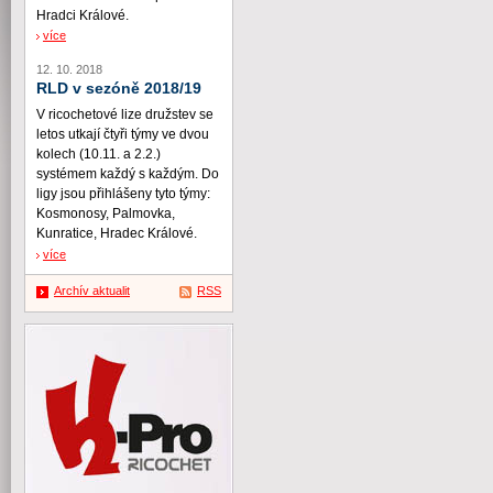
Hradci Králové.
více
12. 10. 2018
RLD v sezóně 2018/19
V ricochetové lize družstev se
letos utkají čtyři týmy ve dvou
kolech (10.11. a 2.2.)
systémem každý s každým. Do
ligy jsou přihlášeny tyto týmy:
Kosmonosy, Palmovka,
Kunratice, Hradec Králové.
více
Archív aktualit
RSS