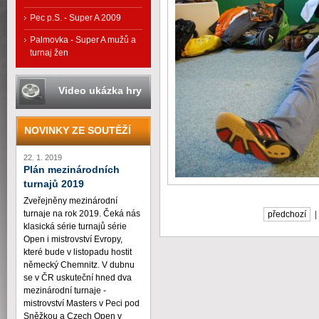
Pec p.S. - Super A 2009
Palmovka - Super A mužů a
turnaj žen
Video ukázka hry
NOVINKY ZE SOUTĚŽÍ
22. 1. 2019
Plán mezinárodních
turnajů 2019
Zveřejněny mezinárodní
turnaje na rok 2019. Čeká nás
předchozí
klasická série turnajů série
Open i mistrovství Evropy,
které bude v listopadu hostit
německý Chemnitz. V dubnu
se v ČR uskuteční hned dva
mezinárodní turnaje -
mistrovství Masters v Peci pod
Sněžkou a Czech Open v