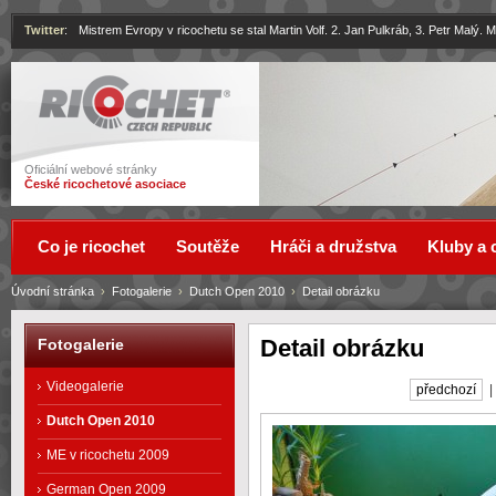
Twitter
:
Mistrem Evropy v ricochetu se stal Martin Volf. 2. Jan Pulkráb, 3. Petr Malý.
Ricochet
Oficiální webové stránky
České ricochetové asociace
Co je ricochet
Soutěže
Hráči a družstva
Kluby a 
Úvodní stránka
›
Fotogalerie
›
Dutch Open 2010
›
Detail obrázku
Detail obrázku
Fotogalerie
Videogalerie
předchozí
Dutch Open 2010
ME v ricochetu 2009
German Open 2009