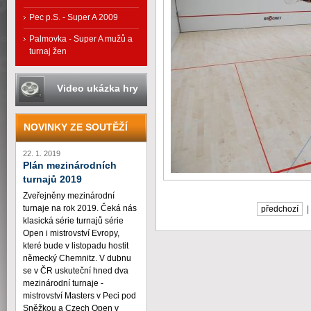
Pec p.S. - Super A 2009
Palmovka - Super A mužů a
turnaj žen
Video ukázka hry
NOVINKY ZE SOUTĚŽÍ
22. 1. 2019
Plán mezinárodních
turnajů 2019
Zveřejněny mezinárodní
turnaje na rok 2019. Čeká nás
předchozí
klasická série turnajů série
Open i mistrovství Evropy,
které bude v listopadu hostit
německý Chemnitz. V dubnu
se v ČR uskuteční hned dva
mezinárodní turnaje -
mistrovství Masters v Peci pod
Sněžkou a Czech Open v