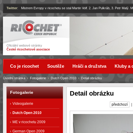
Twitter
:
Mistrem Evropy v ricochetu se stal Martin Volf. 2. Jan Pulkráb, 3. Petr Malý.
Ricochet
Oficiální webové stránky
České ricochetové asociace
Co je ricochet
Soutěže
Hráči a družstva
Kluby a 
Úvodní stránka
›
Fotogalerie
›
Dutch Open 2010
›
Detail obrázku
Detail obrázku
Fotogalerie
Videogalerie
předchozí
Dutch Open 2010
ME v ricochetu 2009
German Open 2009