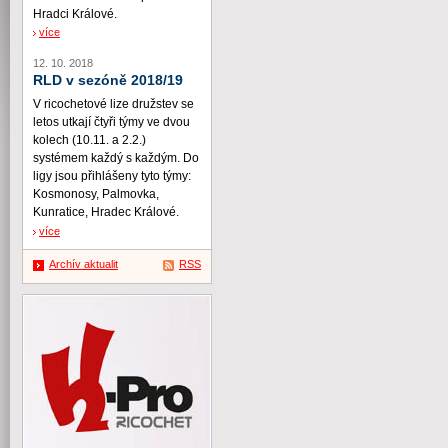
Hradci Králové.
více
12. 10. 2018
RLD v sezóně 2018/19
V ricochetové lize družstev se
letos utkají čtyři týmy ve dvou
kolech (10.11. a 2.2.)
systémem každý s každým. Do
ligy jsou přihlášeny tyto týmy:
Kosmonosy, Palmovka,
Kunratice, Hradec Králové.
více
Archív aktualit
RSS