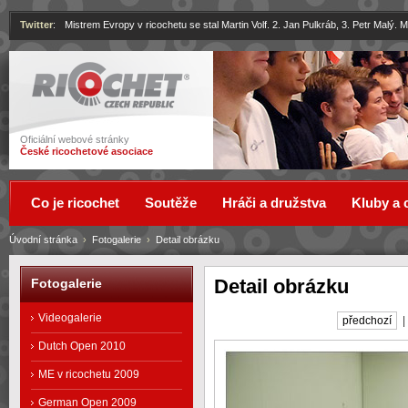
Twitter
:
Mistrem Evropy v ricochetu se stal Martin Volf. 2. Jan Pulkráb, 3. Petr Malý.
Ricochet
Oficiální webové stránky
České ricochetové asociace
Co je ricochet
Soutěže
Hráči a družstva
Kluby a 
Úvodní stránka
›
Fotogalerie
›
Detail obrázku
Detail obrázku
Fotogalerie
Videogalerie
předchozí
Dutch Open 2010
ME v ricochetu 2009
German Open 2009