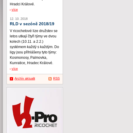
Hradci Králové.
více
12. 10. 2018
RLD v sezóně 2018/19
V ricochetové lize družstev se
letos utkají čtyři týmy ve dvou
kolech (10.11. a 2.2.)
systémem každý s každým. Do
ligy jsou přihlášeny tyto týmy:
Kosmonosy, Palmovka,
Kunratice, Hradec Králové.
více
Archív aktualit
RSS