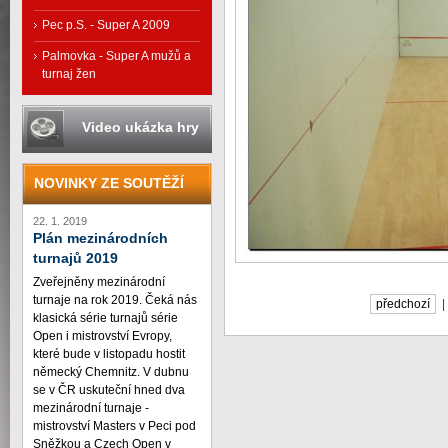
Pec p.S. - Super A 2009
Palmovka - Super A mužů a
turnaj žen
Video ukázka hry
NOVINKY ZE SOUTĚŽÍ
22. 1. 2019
Plán mezinárodních
turnajů 2019
Zveřejněny mezinárodní
turnaje na rok 2019. Čeká nás
předchozí
klasická série turnajů série
Open i mistrovství Evropy,
které bude v listopadu hostit
německý Chemnitz. V dubnu
se v ČR uskuteční hned dva
mezinárodní turnaje -
mistrovství Masters v Peci pod
Sněžkou a Czech Open v