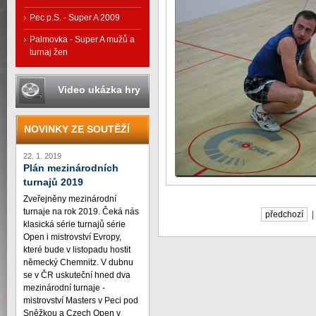
Pec p.S. - Super A 2009
Palmovka - Super A mužů a
turnaj žen
Video ukázka hry
NOVINKY ZE SOUTĚŽÍ
22. 1. 2019
Plán mezinárodních
turnajů 2019
Zveřejněny mezinárodní
turnaje na rok 2019. Čeká nás
předchozí
klasická série turnajů série
Open i mistrovství Evropy,
které bude v listopadu hostit
německý Chemnitz. V dubnu
se v ČR uskuteční hned dva
mezinárodní turnaje -
mistrovství Masters v Peci pod
Sněžkou a Czech Open v