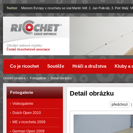
Twitter
:
Mistrem Evropy v ricochetu se stal Martin Volf. 2. Jan Pulkráb, 3. Petr Malý.
Ricochet
Oficiální webové stránky
České ricochetové asociace
Co je ricochet
Soutěže
Hráči a družstva
Kluby a 
Úvodní stránka
›
Fotogalerie
›
Detail obrázku
Detail obrázku
Fotogalerie
Videogalerie
předchozí
Dutch Open 2010
ME v ricochetu 2009
German Open 2009