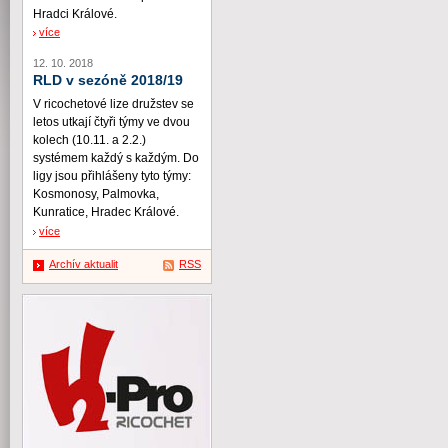
Hradci Králové.
více
12. 10. 2018
RLD v sezóně 2018/19
V ricochetové lize družstev se
letos utkají čtyři týmy ve dvou
kolech (10.11. a 2.2.)
systémem každý s každým. Do
ligy jsou přihlášeny tyto týmy:
Kosmonosy, Palmovka,
Kunratice, Hradec Králové.
více
Archív aktualit
RSS