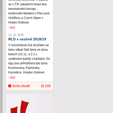
se v ČR uskuteční hned dva
mezinárodní turnaje -
mistrovství Masters v Peci pod
Sněžkou a Czech Open v
Hradci Králové.
více
12. 10. 2018
RLD v sezóně 2018/19
V ricochetové lize družstev se
letos utkají čtyři týmy ve dvou
kolech (10.11. a 2.2.)
systémem každý s každým. Do
ligy jsou přihlášeny tyto týmy:
Kosmonosy, Palmovka,
Kunratice, Hradec Králové.
více
Archív aktualit
RSS