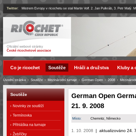
Twitter
:
Mistrem Evropy v ricochetu se stal Martin Volf. 2. Jan Pulkráb, 3. Petr Malý.
Ricochet
Oficiální webové stránky
České ricochetové asociace
Co je ricochet
Soutěže
Hráči a družstva
Kluby a 
Úvodní stránka
›
Soutěže
›
Mezinárodní turnaje
›
German Open
›
2008
›
Mezinárodn
German Open German
Soutěže
21. 9. 2008
Novinky ze soutěží
Termínovka
Místo:
Chemnitz, Německo
Přihláška na turnaje
1. 10. 2008
|
aktualizováno 24. 
Žebříčky