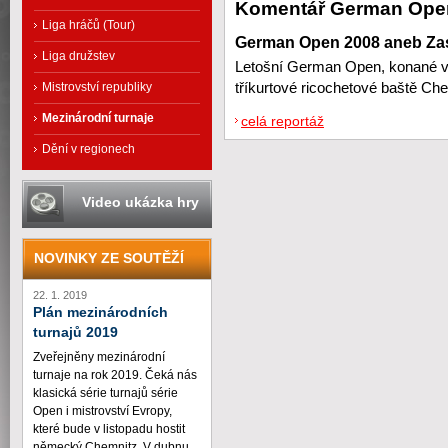
Komentář German Ope
Liga hráčů (Tour)
German Open 2008 aneb Za
Liga družstev
Letošní German Open, konané ve
Mistrovství republiky
tříkurtové ricochetové baště Chem
Mezinárodní turnaje
celá reportáž
Dění v regionech
Video ukázka hry
NOVINKY ZE SOUTĚŽÍ
22. 1. 2019
Plán mezinárodních
turnajů 2019
Zveřejněny mezinárodní
turnaje na rok 2019. Čeká nás
klasická série turnajů série
Open i mistrovství Evropy,
které bude v listopadu hostit
německý Chemnitz. V dubnu